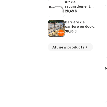
Kit de
raccordement
28,49 €
pour cuve IBC
Kerbl
Barrière de
carrière en éco-
98,35 €
composite avec
main courante
All new products