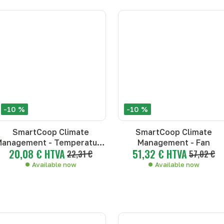
-10 %
-10 %
SmartCoop Climate
SmartCoop Climate
Management - Temperature
Management - Fan
20,08 € HTVA
51,32 € HTVA
probe
22,31 €
57,02 €
Available now
Available now