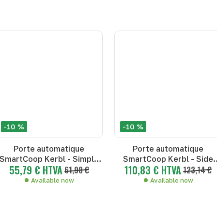
-10 %
-10 %
Porte automatique
Porte automatique
SmartCoop Kerbl - Simple
SmartCoop Kerbl - Side
55,79 € HTVA
110,83 € HTVA
door
61,98 €
door
123,14 €
Available now
Available now