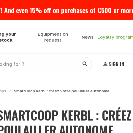
! And even 15% off on purchases of €500 or more
ng your
Equipment on
Loyalty progra
News
estock
request
SIGN IN
ops
SmartCoop Kerbl : créez votre poulailler autonome
SMARTCOOP KERBL : CRÉEZ
POULAILLER AUTONOME