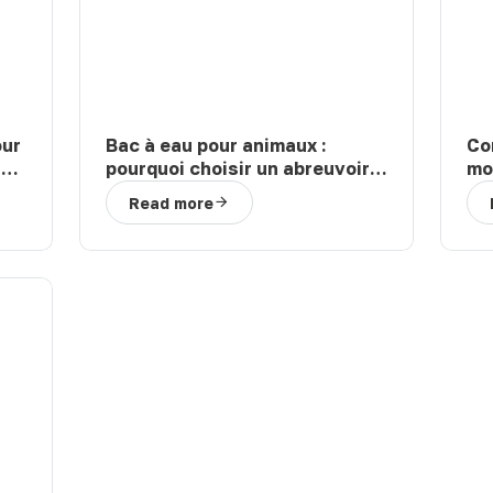
our
Bac à eau pour animaux :
Co
t
pourquoi choisir un abreuvoir
mo
de la marque Suevia ?
bov
Read more
ef