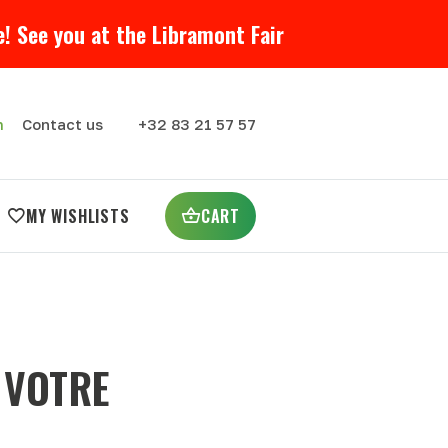
! See you at the Libramont Fair
m
Contact us
+32 83 21 57 57
MY WISHLISTS
CART
 VOTRE