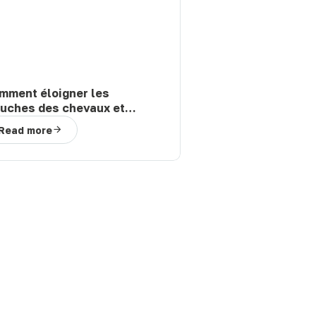
mment éloigner les
uches des chevaux et
ins en prairie : solutions
Read more
ficaces