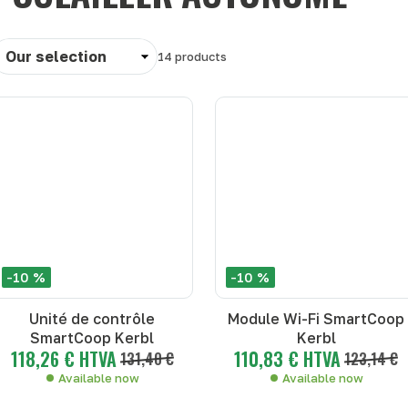
ort
14
products
y
-10 %
-10 %
Unité de contrôle
Module Wi-Fi SmartCoop
SmartCoop Kerbl
Kerbl
118,26 € HTVA
110,83 € HTVA
131,40 €
123,14 €
Available now
Available now