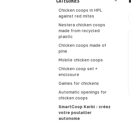
CATEGORIES
Chicken coops in HPL
S
against red mites
b
Nestera chicken coops
made from recycled
plastic
Chicken coops made of
pine
Mobile chicken coops
Chicken coop set +
enclosure
Games for chickens
Automatic openings for
chicken coops
SmartCoop Kerbl : créez
votre poulailler
autonome