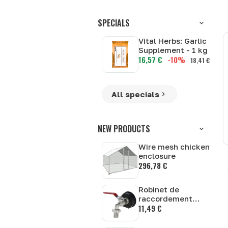
SPECIALS
Vital Herbs: Garlic
Supplement - 1 kg
16,57 €
-10%
18,41 €
All specials
NEW PRODUCTS
Wire mesh chicken
enclosure
296,78 €
Robinet de
raccordement
11,49 €
pour conteneur
cuve IBC Kerbl