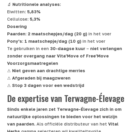
🔬
Nutritionele analyses
:
Eiwitten:
5,83%
Cellulose:
5,3%
Dosering
Paarden
:
2 maatschepjes/dag (20 g)
in het voer
Pony's
:
1 maatschepje/dag (10 g)
in het voer
Te gebruiken in een
30-daagse kuur
–
niet verlengen
zonder overgang naar Vita’Move of Free’Move
Voorzorgsmaatregelen
⚠
Niet geven aan drachtige merries
⚠
Afgeraden bij maagzweren
⚠
Stop 3 dagen voor een wedstrijd
De expertise van Terwagne-Élevage
Sinds enkele jaren zet Terwagne-Élevage zich in om
natuurlijke oplossingen te bieden voor het welzijn
van paarden
. Als officiële distributeur van het
Vital
Herbs
gamma selecteren wij kwaliteitsvolle