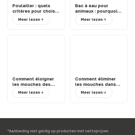
Poulailler : quels
Bac à eau pour
critères pour choisir
animaux : pourquoi
un modèle durable
choisir un abreuvoir
Meer lezen
Meer lezen
et facile à entretenir
de la marque Suevia
?
?
Comment éloigner
Comment éliminer
les mouches des
les mouches dans
chevaux et bovins
une étable ou une
Meer lezen
Meer lezen
en prairie : solutions
ferme : 3 solutions
efficaces
efficaces
*Aanbieding niet geldig op producten met nettoprijzen