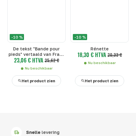
-10 %
-10 %
De tekst "Bande pour
Rénette
18,30 € HTVA
pieds" vertaald van Frans
20,33 €
23,06 € HTVA
naar Nederlands is "Band
25,62 €
Nu beschikbaar
voor voeten".
Nu beschikbaar
Het product zien
Het product zien
Snelle
levering