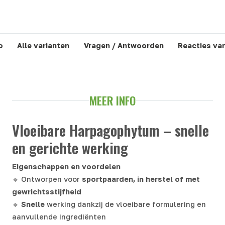
o
Alle varianten
Vragen / Antwoorden
Reacties va
MEER INFO
Vloeibare Harpagophytum – snelle
en gerichte werking
Eigenschappen en voordelen
🔹 Ontworpen voor
sportpaarden, in herstel of met
gewrichtsstijfheid
🔹
Snelle
werking dankzij de vloeibare formulering en
aanvullende ingrediënten