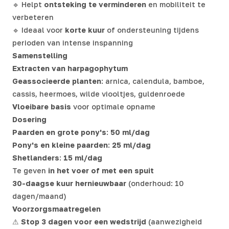
🔹 Helpt
ontsteking te verminderen
en mobiliteit te
verbeteren
🔹 Ideaal voor
korte kuur
of ondersteuning tijdens
perioden van intense inspanning
Samenstelling
Extracten van harpagophytum
Geassocieerde planten
: arnica, calendula, bamboe,
cassis, heermoes, wilde viooltjes, guldenroede
Vloeibare basis
voor optimale opname
Dosering
Paarden en grote pony's
:
50 ml/dag
Pony's en kleine paarden
:
25 ml/dag
Shetlanders
:
15 ml/dag
Te geven
in het voer of met een spuit
30-daagse kuur hernieuwbaar
(onderhoud: 10
dagen/maand)
Voorzorgsmaatregelen
⚠
Stop 3 dagen voor een wedstrijd
(aanwezigheid