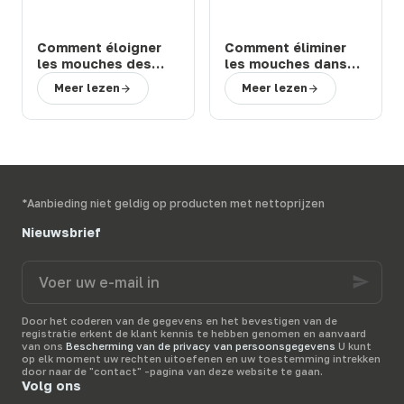
Comment éloigner
Comment éliminer
les mouches des
les mouches dans
chevaux et bovins
une étable ou une
Meer lezen
Meer lezen
en prairie : solutions
ferme : 3 solutions
efficaces
efficaces
*Aanbieding niet geldig op producten met nettoprijzen
Nieuwsbrief
Voer
uw
e-
mail
Door het coderen van de gegevens en het bevestigen van de
in
registratie erkent de klant kennis te hebben genomen en aanvaard
van ons
Bescherming van de privacy van persoonsgegevens
U kunt
op elk moment uw rechten uitoefenen en uw toestemming intrekken
door naar de "contact" -pagina van deze website te gaan.
Volg ons