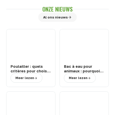
ONZE NIEUWS
Al ons nieuws
Poulailler : quels
Bac à eau pour
critères pour choisir
animaux : pourquoi
un modèle durable
choisir un abreuvoir
Meer lezen
Meer lezen
et facile à entretenir
de la marque Suevia
?
?