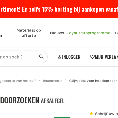
ortiment! En zelfs 15% korting bij aankopen vanaf
Materiaal op
Loyaliteitsprogramma
Nieuws
C
n
offerte
INLOGGEN
MIJN VERLA
geboorte van het kalf
Inseminatie
Glijmiddel voor het doorzoe
T DOORZOEKEN
AFKALFGEL
Schrijf uw 