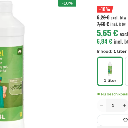
-10%
-10%
6,28 €
excl. btw
7,60 €
incl. btw
5,65 €
excl
6,84 €
incl. b
Inhoud:
1 liter
1 liter
Nu beschikbaa
Aantal