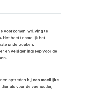
te voorkomen
,
wrijving te
. Het heeft namelijk het
nale onderzoeken.
er
en
veiliger ingreep voor de
men.
nnen optreden
bij een moeilijke
dier als voor de veehouder,