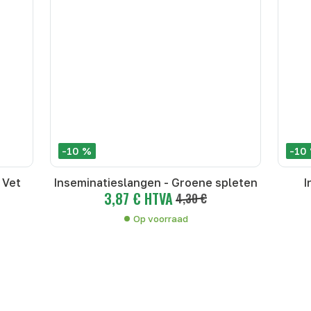
-10 %
-10
 Vet
Inseminatieslangen - Groene spleten
I
3,87 € HTVA
4,30 €
Op voorraad