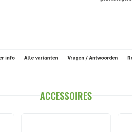
r info
Alle varianten
Vragen / Antwoorden
R
ACCESSOIRES