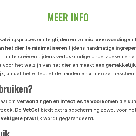
MEER INFO
afkalvingsproces om te
glijden
en zo
microverwondingen 
n het dier te minimaliseren
tijdens handmatige ingrepen
ilm te creëren tijdens verloskundige onderzoeken en a
e voor het welzijn van het dier en maakt
een gemakkelijk
jk, omdat het effectief de handen en armen zal bescher
bruiken?
ciaal om
verwondingen en infecties te voorkomen
die ku
rzoek. De
VetGel
biedt extra bescherming zowel voor het 
n
veiligere
praktijk wordt gegarandeerd.
uik