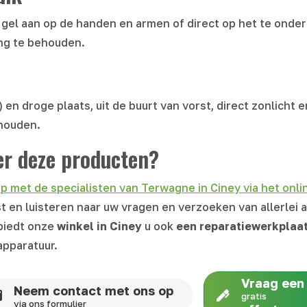
 gel aan op de handen en armen of direct op het te ond
ing te behouden.
 en droge plaats, uit de buurt van vorst, direct zonlich
houden.
er deze producten?
 met de specialisten van Terwagne in Ciney via het onli
t en luisteren naar uw vragen en verzoeken van allerlei 
 biedt onze
winkel in
Ciney
u ook
een reparatiewerkplaa
apparatuur.
Vraag een
Neem contact met ons op
gratis
via ons formulier