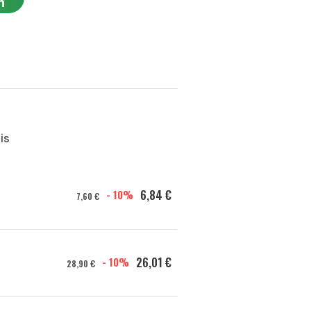
n
is
- 10%
6,84 €
7,60 €
- 10%
26,01 €
28,90 €