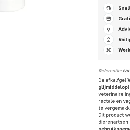
Snel
Grat
Advi
Veili
Werk
Referentie:
281
De afkalfgel
glijmiddelop
veterinaire i
rectale en va
te vergemakke
Dit product w
dierenartsen
gebruiksgem