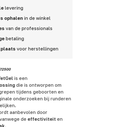
le
levering
is ophalen
in de winkel
es
van de professionals
ge
betaling
plaats
voor herstellingen
72500
VetGel
is een
lossing
die is ontworpen om
ngrepen tijdens geboorten en
ginale onderzoeken bij runderen
lijken.
ordt aanbevolen door
 vanwege de
effectiviteit
en
ak
.