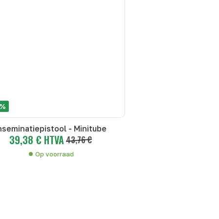
 %
nseminatiepistool - Minitube
39,38 € HTVA
43,76 €
Op voorraad