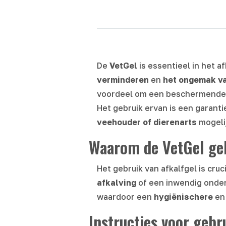
De
VetGel
is essentieel in het 
verminderen
en
het ongemak va
voordeel om een beschermende f
Het gebruik ervan is een garanti
veehouder of dierenarts
mogeli
Waarom de VetGel ge
Het gebruik van afkalfgel is cru
afkalving
of een inwendig onde
waardoor een
hygiënischere
e
Instructies voor gebr