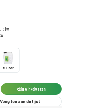
. btw
tw
5 liter
r
In winkelwagen
Voeg toe aan de lijst