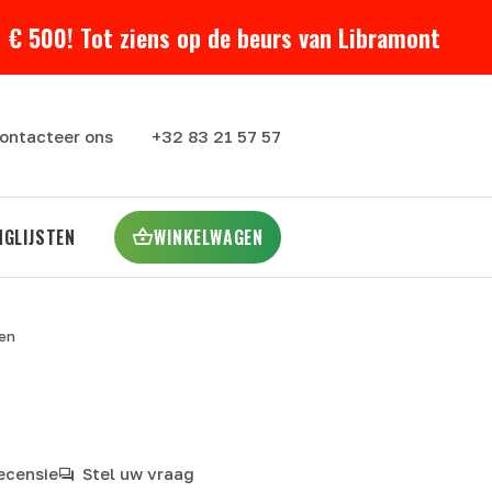
 € 500! Tot ziens op de beurs van Libramont
ontacteer ons
+32 83 21 57 57
NGLIJSTEN
WINKELWAGEN
ken
recensie
Stel uw vraag