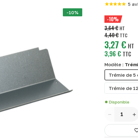
5 av
-10%
-10%
3,64 €
HT
4,40 €
TTC
3,27 €
HT
3,96 €
TTC
Modèle :
Trémi
Trémie de 5 
Trémie de 12
Disponible
Quantité