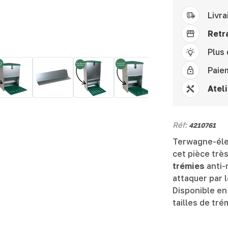
Livra
Retra
Plus
Paie
Ateli
Réf:
4210761
Terwagne-éle
cet pièce très
trémies
anti-n
attaquer par 
Disponible e
tailles de tré