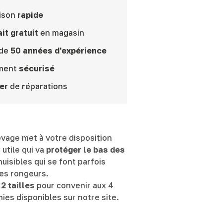
ison
rapide
it gratuit
en magasin
 de
50 années d'expérience
ment
sécurisé
er
de réparations
vage met à votre disposition
 utile qui va
protéger le bas des
uisibles qui se font parfois
les rongeurs.
n
2 tailles
pour convenir aux 4
mies disponibles sur notre site.