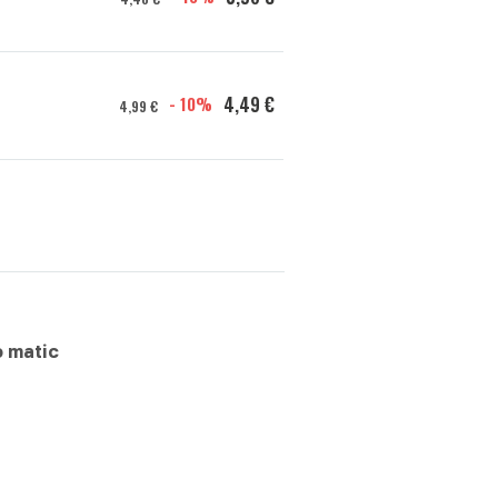
- 10%
4,49 €
4,99 €
o matic