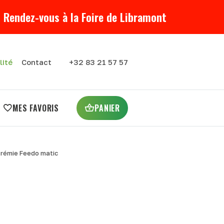
 Rendez-vous à la Foire de Libramont
lité
Contact
+32 83 21 57 57
MES FAVORIS
PANIER
trémie Feedo matic