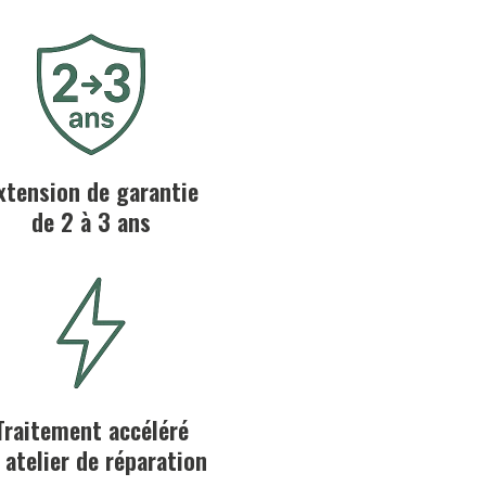
xtension de garantie
de 2 à 3 ans
Traitement accéléré
 atelier de réparation