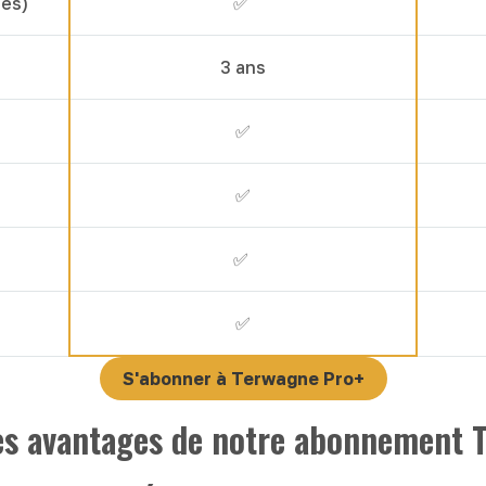
tes)
✅
3 ans
✅
✅
✅
✅
S'abonner à Terwagne Pro+
les avantages de notre abonnement 