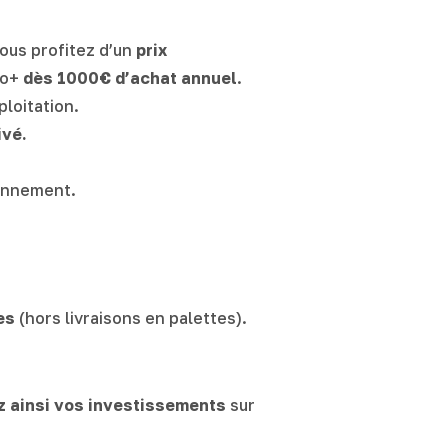
Vous profitez d’un
prix
ro+
dès 1000€ d’achat annuel
.
loitation.
ivé.
bonnement.
es
(hors livraisons en palettes).
z ainsi vos investissements
sur