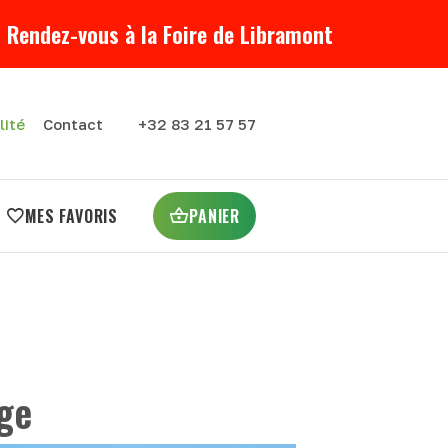
 Rendez-vous à la Foire de Libramont
lité
Contact
+32 83 21 57 57
MES FAVORIS
PANIER
age