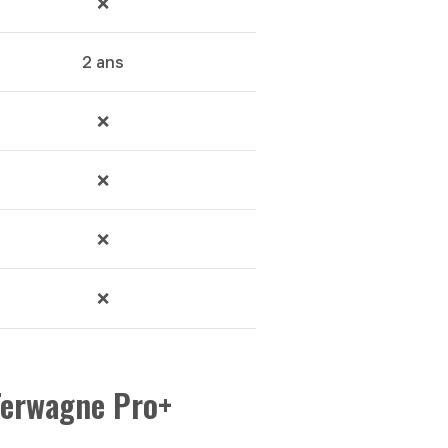
❌
2 ans
❌
❌
❌
❌
Terwagne Pro+