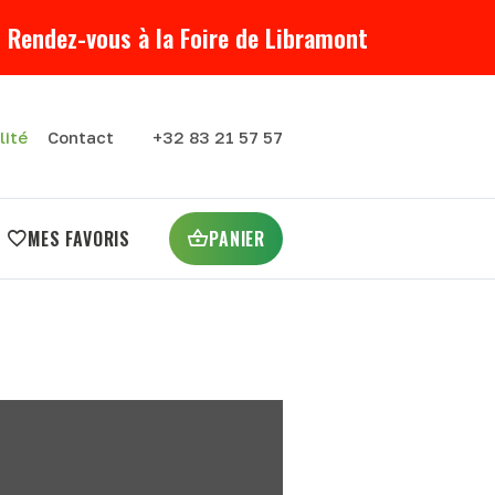
 Rendez-vous à la Foire de Libramont
lité
Contact
+32 83 21 57 57
MES FAVORIS
PANIER