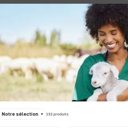
rier
132
produits