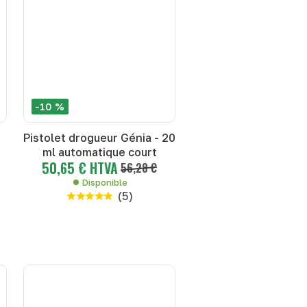
-10 %
Pistolet drogueur Génia - 20
ml automatique court
50,65 € HTVA
56,28 €
Disponible
(
5
)