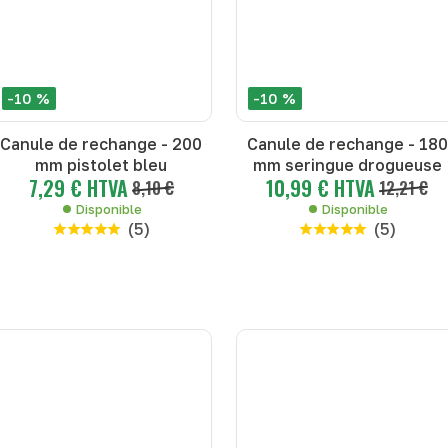
-10 %
-10 %
Canule de rechange - 200
Canule de rechange - 180
mm pistolet bleu
mm seringue drogueuse
7,29 € HTVA
10,99 € HTVA
8,10 €
12,21 €
Disponible
Disponible
(
5
)
(
5
)