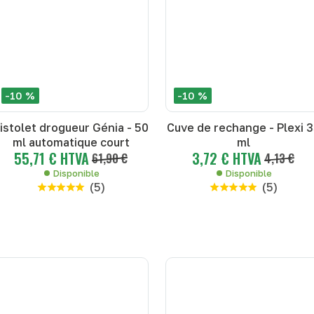
-10 %
-10 %
istolet drogueur Génia - 50
Cuve de rechange - Plexi 
ml automatique court
ml
55,71 € HTVA
3,72 € HTVA
61,90 €
4,13 €
Disponible
Disponible
(
5
)
(
5
)