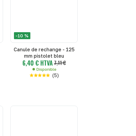
-10 %
Canule de rechange - 125
mm pistolet bleu
6,40 € HTVA
7,11 €
Disponible
(
5
)