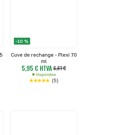
-10 %
35
Cuve de rechange - Plexi 70
ml
5,95 € HTVA
6,61 €
Disponible
(
5
)