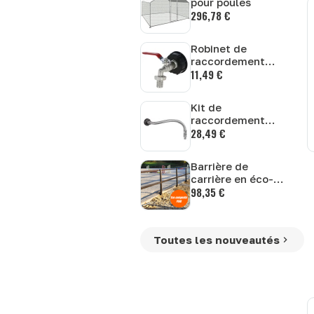
pour poules
296,78 €
Robinet de
raccordement
11,49 €
pour conteneur
cuve IBC Kerbl
Kit de
raccordement
28,49 €
pour cuve IBC
Kerbl
Barrière de
carrière en éco-
98,35 €
composite avec
main courante
Toutes les nouveautés