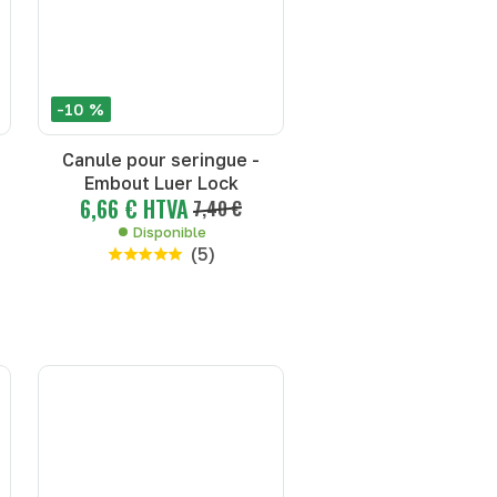
-10 %
Canule pour seringue -
Embout Luer Lock
6,66 € HTVA
7,40 €
Disponible
(
5
)