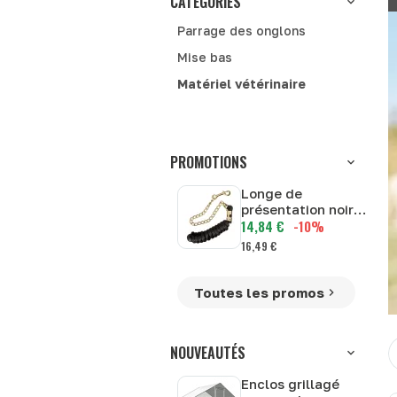
CATÉGORIES
Parrage des onglons
Mise bas
Matériel vétérinaire
PROMOTIONS
Longe de
présentation noire
14,84 €
-10%
et laiton - 2 m
16,49 €
Toutes les promos
T
NOUVEAUTÉS
Enclos grillagé