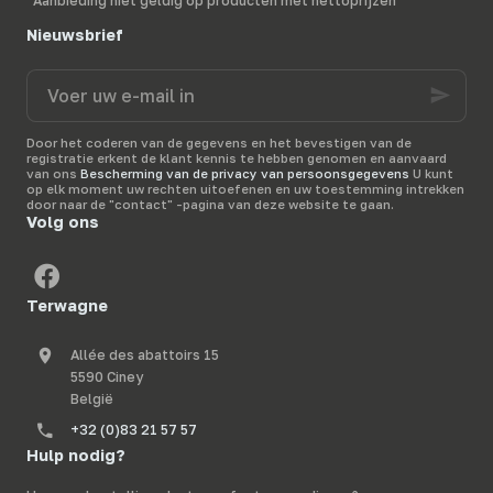
*Aanbieding niet geldig op producten met nettoprijzen
Nieuwsbrief
Voer
uw
e-
mail
Door het coderen van de gegevens en het bevestigen van de
in
registratie erkent de klant kennis te hebben genomen en aanvaard
van ons
Bescherming van de privacy van persoonsgegevens
U kunt
op elk moment uw rechten uitoefenen en uw toestemming intrekken
door naar de "contact" -pagina van deze website te gaan.
Volg ons
Terwagne
Allée des abattoirs 15
5590 Ciney
België
+32 (0)83 21 57 57
Hulp nodig?