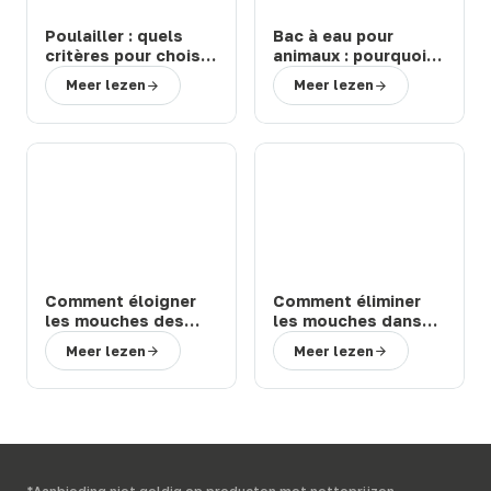
Poulailler : quels
Bac à eau pour
critères pour choisir
animaux : pourquoi
un modèle durable
choisir un abreuvoir
Meer lezen
Meer lezen
et facile à entretenir
de la marque Suevia
?
?
Comment éloigner
Comment éliminer
les mouches des
les mouches dans
chevaux et bovins
une étable ou une
Meer lezen
Meer lezen
en prairie : solutions
ferme : 3 solutions
efficaces
efficaces