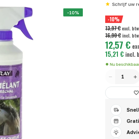
Schrijf uw 
-10%
-10%
13,97 €
excl. bt
16,90 €
incl. bt
12,57 €
exc
15,21 €
incl. 
Nu beschikbaa
Aantal
Snel
Grat
Advi