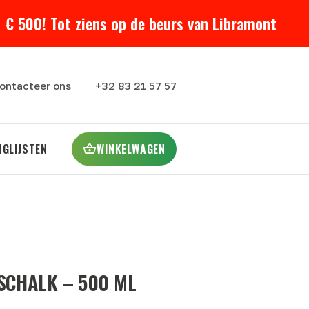
 € 500! Tot ziens op de beurs van Libramont
ontacteer ons
+32 83 21 57 57
NGLIJSTEN
WINKELWAGEN
SCHALK – 500 ML