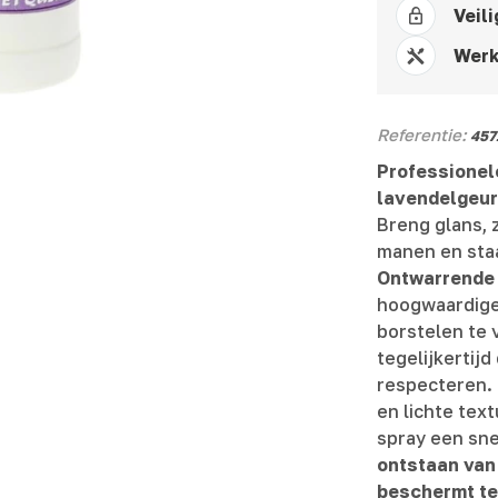
Veili
Werk
Referentie:
457
Professionele
lavendelgeu
Breng glans, 
manen en sta
Ontwarrende 
hoogwaardige 
borstelen te 
tegelijkertij
respecteren. 
en lichte tex
spray een sne
ontstaan van
beschermt te