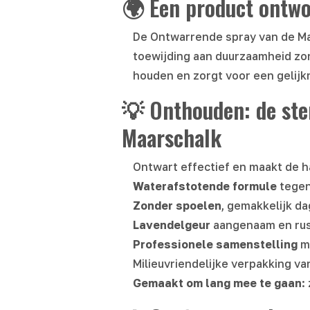
🌍 Een product ontwor
De Ontwarrende spray van de Ma
toewijding aan duurzaamheid zon
houden en zorgt voor een gelijk
💡 Onthouden: de ste
Maarschalk
Ontwart effectief en maakt de 
Waterafstotende formule
tegen
Zonder spoelen
, gemakkelijk da
Lavendelgeur
aangenaam en ru
Professionele samenstelling
me
Milieuvriendelijke verpakking va
Gemaakt om lang mee te gaan
: