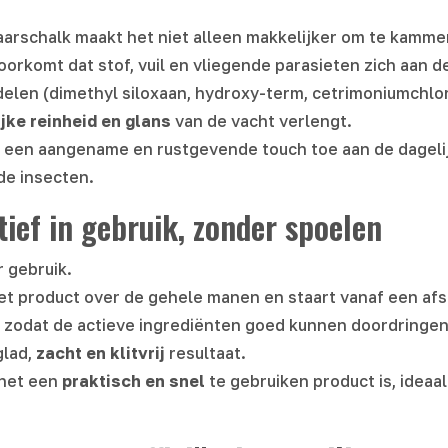
arschalk maakt het niet alleen makkelijker om te kammen
voorkomt dat stof, vuil en vliegende parasieten zich aan 
elen (dimethyl siloxaan, hydroxy-term, cetrimoniumchlor
ijke reinheid en glans
van de vacht verlengt.
een aangename en rustgevende touch toe aan de dagelijk
de insecten.
ief in gebruik, zonder spoelen
 gebruik.
et product over de gehele manen en staart vanaf een afs
zodat de actieve ingrediënten goed kunnen doordringen
glad,
zacht en klitvrij
resultaat.
 het een
praktisch en snel
te gebruiken product is, ideaal