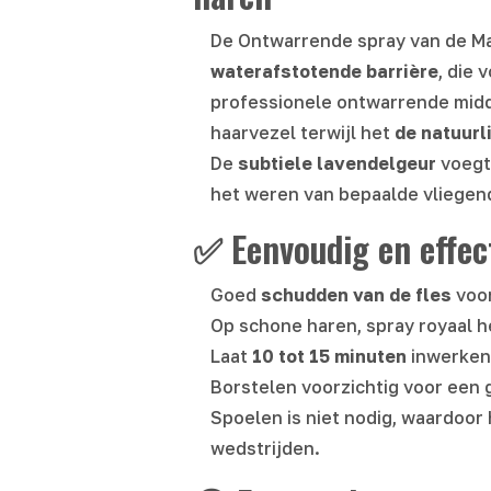
De Ontwarrende spray van de Ma
waterafstotende barrière
, die 
professionele ontwarrende midd
haarvezel terwijl het
de natuurl
De
subtiele lavendelgeur
voegt 
het weren van bepaalde vliegen
✅ Eenvoudig en effect
Goed
schudden van de fles
voor
Op schone haren, spray royaal h
Laat
10 tot 15 minuten
inwerken 
Borstelen voorzichtig voor een 
Spoelen is niet nodig, waardoor
wedstrijden.