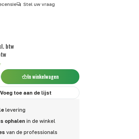
recensie
Stel uw vraag
w
w
l. btw
btw
r
In winkelwagen
Voeg toe aan de lijst
le
levering
is ophalen
in de winkel
es
van de professionals