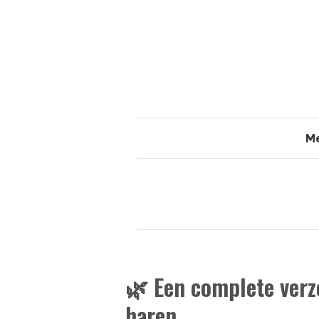
Me
🌿 Een complete verz
haren