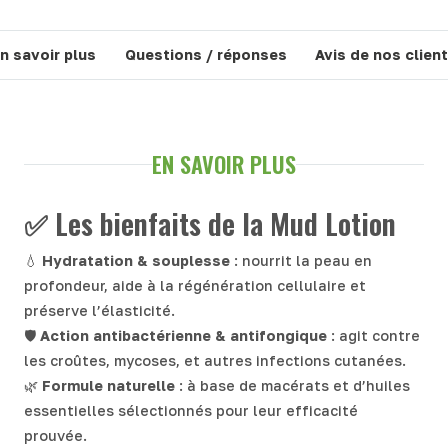
n savoir plus
Questions / réponses
Avis de nos clien
EN SAVOIR PLUS
✅ Les bienfaits de la Mud Lotion
💧
Hydratation & souplesse
: nourrit la peau en
profondeur, aide à la régénération cellulaire et
préserve l’élasticité.
🛡️
Action antibactérienne & antifongique
: agit contre
les croûtes, mycoses, et autres infections cutanées.
🌿
Formule naturelle
: à base de macérats et d’huiles
essentielles sélectionnés pour leur efficacité
prouvée.