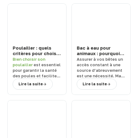
Poulailler : quels
Bac à eau pour
critères pour choisir
animaux : pourquoi
un modèle durable
choisir un abreuvoir
Bien
choisir son
Assurer à vos
bêtes
un
et facile à entretenir
de la marque Suevia
poulailler
est essentiel
accès constant à une
?
?
pour garantir la
santé
source d’abreuvement
des poules
et
faciliter
est une
nécessité
. Mais
l’entretien
au
quel équipement
Lire la suite
Lire la suite
quotidien. Face aux
choisir ?
Terwagne
,
nombreuses références
spécialiste du matériel
disponibles, il est
d’élevage
,
vous
important de s’appuyer
explique pourquoi vous
sur des
critères précis
.
devriez
choisir un
bac à
Terwagne
, expert en
eau pour animaux
de la
matériel d’élevage,
marque Suevia.
vous guide vers des
solutions fiables
,
hygiéniques
et