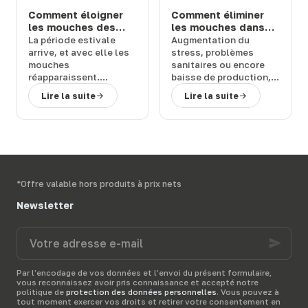
durables
, adaptées à
Comment éloigner
Comment éliminer
vos besoins.
les mouches des
les mouches dans
chevaux et bovins
une étable ou une
La
période estivale
Augmentation du
en prairie : solutions
ferme : 3 solutions
arrive
, et avec elle les
stress
,
problèmes
efficaces
efficaces
mouches
sanitaires
ou encore
réapparaissent.
baisse de production
,
Quelles sont les
les
mouches
peuvent
Lire la suite
Lire la suite
conséquences de leur
représenter un
retour et
comment
véritable
fléau pour
rapidement vous en
vos bêtes
. Comment
débarrasser
?
vous en débarrasser
Terwagne
, spécialiste
activement et
du
matériel d’élevage,
rapidement ?
vous présente diverses
Terwagne
, spécialiste
*Offre valable hors produits à prix nets
solutions anti-mouche
du
matériel d’élevage
,
pour protéger vos
vous présente les
Newsletter
bêtes dans leur prairie.
meilleurs
produits anti-
mouche
pour votre
Votre
étable
et vous donne
adresse
quelques
conseils
pour
e-
bien les utiliser.
mail
Par l'encodage de vos données et l'envoi du présent formulaire,
vous reconnaissez avoir pris connaissance et accepté notre
politique de
protection des données personnelles
. Vous pouvez à
tout moment exercer vos droits et retirer votre consentement en