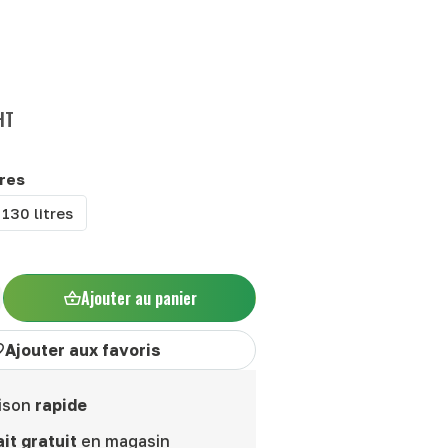
HT
C
tres
130 litres
Ajouter au panier
Ajouter aux favoris
ison
rapide
it gratuit
en magasin