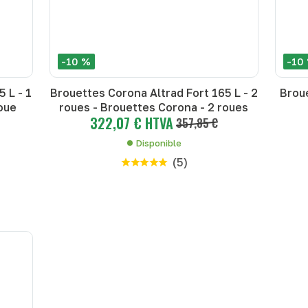
-10 %
-10
 L - 1
Brouettes Corona Altrad Fort 165 L - 2
Broue
oue
roues - Brouettes Corona - 2 roues
322,07 € HTVA
357,85 €
Disponible
(
5
)