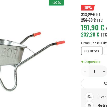
-10%
-10%
213,22 €
HT
258,00 €
TTC
191,90 €
232,20 €
TT
Produit :
80 li
80 litres
Disponible
Quantité
Livra
Retra