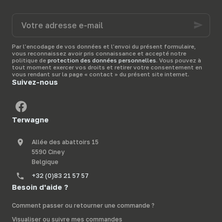
bêtes dans leur prairie.
meilleurs
produits anti-
mouche
pour votre
Votre
étable
et vous donne
adresse
quelques
conseils
pour
e-
bien les utiliser.
mail
Par l'encodage de vos données et l'envoi du présent formulaire,
vous reconnaissez avoir pris connaissance et accepté notre
politique de
protection des données personnelles
. Vous pouvez à
tout moment exercer vos droits et retirer votre consentement en
vous rendant sur la page « contact » du présent site internet.
Suivez-nous
Terwagne
Allée des abattoirs 15
5590 Ciney
Belgique
+32 (0)83 21 57 57
Besoin d'aide ?
Comment passer ou retourner une commande ?
Visualiser ou suivre mes commandes