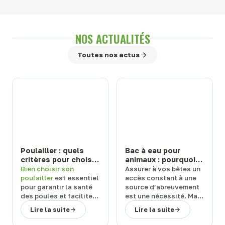
NOS ACTUALITÉS
Toutes nos actus
Poulailler : quels
Bac à eau pour
critères pour choisir
animaux : pourquoi
un modèle durable
choisir un abreuvoir
Bien
choisir son
Assurer à vos
bêtes
un
et facile à entretenir
de la marque Suevia
poulailler
est essentiel
accès constant à une
?
?
pour garantir la
santé
source d’abreuvement
des poules
et
faciliter
est une
nécessité
. Mais
l’entretien
au
quel équipement
Lire la suite
Lire la suite
quotidien. Face aux
choisir ?
Terwagne
,
nombreuses références
spécialiste du matériel