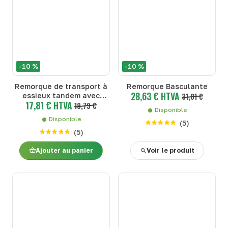
-10 %
-10 %
Remorque de transport à
Remorque Basculante
28,63 € HTVA
essieux tandem avec
31,81 €
17,81 € HTVA
panneau amovible
19,79 €
Disponible
Disponible
(
5
)
(
5
)
Ajouter au panier
Voir le produit