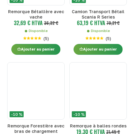
Remorque Bétaillère avec
Camion Transport Bétail
vache
Scania R Series
32,69 € HTVA
63,19 € HTVA
36,32 €
70,21 €
Disponible
Disponible
(
5
)
(
5
)
Ajouter au panier
Ajouter au panier
-10 %
-10 %
Remorque Forestière avec
Remorque à balles rondes
19,30 € HTVA
bras de chargement
21,45 €