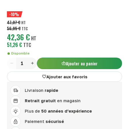
-10%
47,07 €
HT
56,95 €
TTC
42,36 €
HT
51,26 €
TTC
Disponible
Ajouter au panier
Quantité
Ajouter aux favoris
Livraison
rapide
Retrait gratuit
en magasin
Plus de
50 années d'expérience
Paiement
sécurisé