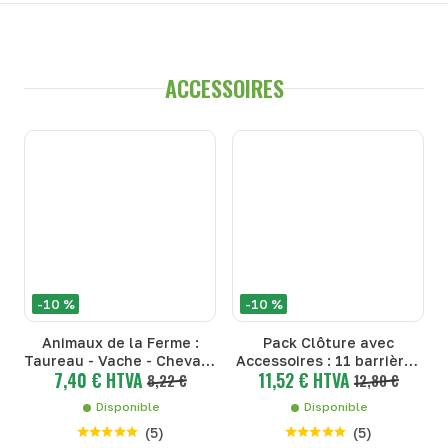
ACCESSOIRES
-10 %
-10 %
Animaux de la Ferme :
Pack Clôture avec
Taureau - Vache - Cheval -
Accessoires : 11 barrières
7,40 € HTVA
11,52 € HTVA
Cheval - Modèle Bruder -
8,22 €
+ 1 porte + 2 mangeoires
12,80 €
Cheval
Disponible
Disponible
(
5
)
(
5
)