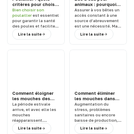
critères pour choisir
animaux : pourquoi
un modèle durable
choisir un abreuvoir
Bien
choisir son
Assurer à vos
bêtes
un
et facile à entretenir
de la marque Suevia
poulailler
est essentiel
accès constant à une
?
?
pour garantir la
santé
source d’abreuvement
des poules
et
faciliter
est une
nécessité
. Mais
l’entretien
au
quel équipement
Lire la suite
Lire la suite
quotidien. Face aux
choisir ?
Terwagne
,
nombreuses références
spécialiste du matériel
disponibles, il est
d’élevage
,
vous
important de s’appuyer
explique pourquoi vous
sur des
critères précis
.
devriez
choisir un
bac à
Terwagne
, expert en
eau pour animaux
de la
matériel d’élevage,
marque Suevia.
vous guide vers des
solutions fiables
,
hygiéniques
et
durables
, adaptées à
Comment éloigner
Comment éliminer
vos besoins.
les mouches des
les mouches dans
chevaux et bovins
une étable ou une
La
période estivale
Augmentation du
en prairie : solutions
ferme : 3 solutions
arrive
, et avec elle les
stress
,
problèmes
efficaces
efficaces
mouches
sanitaires
ou encore
réapparaissent.
baisse de production
,
Quelles sont les
les
mouches
peuvent
Lire la suite
Lire la suite
conséquences de leur
représenter un