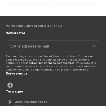
retour et
comment
véritable
fléau pour
rapidement vous en
vos bêtes
. Comment
débarrasser
?
vous en débarrasser
Terwagne
, spécialiste
activement et
du
matériel d’élevage,
rapidement ?
vous présente diverses
Terwagne
, spécialiste
*Offre valable hors produits à prix nets
solutions anti-mouche
du
matériel d’élevage
,
pour protéger vos
vous présente les
Newsletter
bêtes dans leur prairie.
meilleurs
produits anti-
mouche
pour votre
Votre
étable
et vous donne
adresse
quelques
conseils
pour
e-
bien les utiliser.
mail
Par l'encodage de vos données et l'envoi du présent formulaire,
vous reconnaissez avoir pris connaissance et accepté notre
politique de
protection des données personnelles
. Vous pouvez à
tout moment exercer vos droits et retirer votre consentement en
vous rendant sur la page « contact » du présent site internet.
Suivez-nous
Terwagne
Allée des abattoirs 15