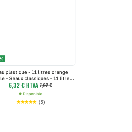
 %
u plastique - 11 litres orange
le - Seaux classiques - 11 litres
6,32 € HTVA
orange souple
7,02 €
Disponible
(
5
)