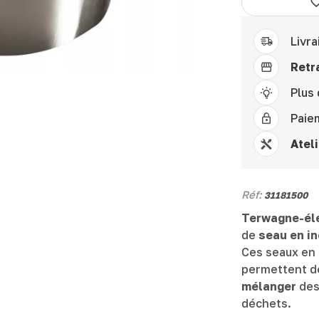
Livra
Retra
Plus
Paie
Ateli
Réf:
31181500
Terwagne-él
de
seau en in
Ces seaux en 
permettent 
mélanger
des 
déchets.