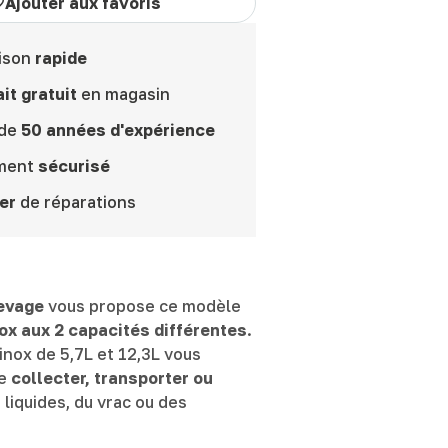
Ajouter aux favoris
ison
rapide
it gratuit
en magasin
 de
50 années d'expérience
ment
sécurisé
er
de réparations
evage
vous propose ce modèle
ox aux 2 capacités différentes
.
inox de 5,7L et 12,3L vous
de
collecter, transporter ou
liquides, du vrac ou des