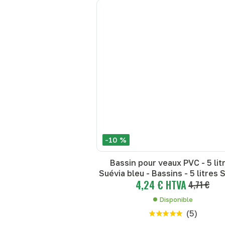
-10 %
Bassin pour veaux PVC - 5 lit
Suévia bleu - Bassins - 5 litres 
4,24 € HTVA
bleu
4,71 €
Disponible
(
5
)