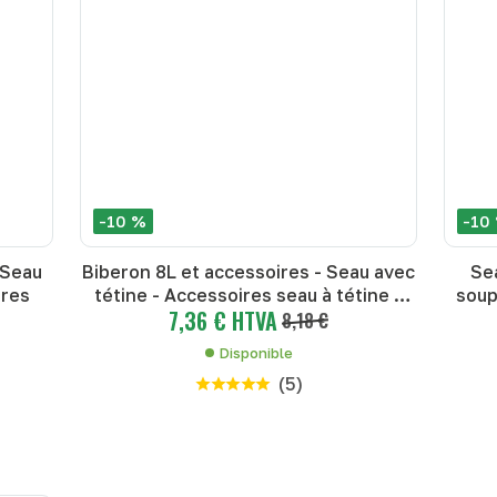
-10 %
-10
 Seau
Biberon 8L et accessoires - Seau avec
Sea
tres
tétine - Accessoires seau à tétine -
soup
7,36 € HTVA
Seau avec tétine
8,18 €
Disponible
(
5
)