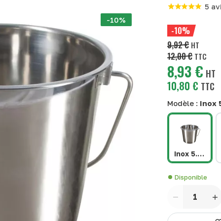
5 av
-10%
-10%
9,92 €
HT
12,00 €
TTC
8,93 €
HT
10,80 €
TTC
Modèle :
Inox 
Inox 5.7 litre
Disponible
Quantité