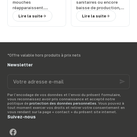
efficaces
efficaces
mouches
sanitaires
ou encore
réapparaissent.
baisse de production
,
Quelles sont les
les
mouches
peuvent
Lire la suite
Lire la suite
conséquences de leur
représenter un
retour et
comment
véritable
fléau pour
rapidement vous en
vos bêtes
. Comment
débarrasser
?
vous en débarrasser
Terwagne
, spécialiste
activement et
du
matériel d’élevage,
rapidement ?
vous présente diverses
Terwagne
, spécialiste
*Offre valable hors produits à prix nets
solutions anti-mouche
du
matériel d’élevage
,
pour protéger vos
vous présente les
Newsletter
bêtes dans leur prairie.
meilleurs
produits anti-
mouche
pour votre
Votre
étable
et vous donne
adresse
quelques
conseils
pour
e-
bien les utiliser.
mail
Par l'encodage de vos données et l'envoi du présent formulaire,
vous reconnaissez avoir pris connaissance et accepté notre
politique de
protection des données personnelles
. Vous pouvez à
tout moment exercer vos droits et retirer votre consentement en
vous rendant sur la page « contact » du présent site internet.
Suivez-nous