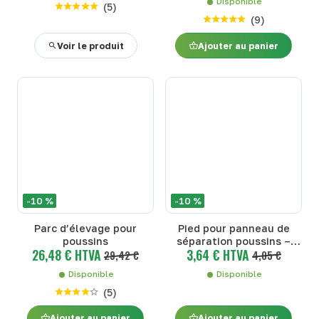
Disponible
(
5
)
(
9
)
Voir le produit
Ajouter au panier
-10 %
-10 %
Parc d’élevage pour
Pied pour panneau de
poussins
séparation poussins –
26,48 € HTVA
3,64 € HTVA
29,42 €
Vert
4,05 €
Disponible
Disponible
(
5
)
Ajouter au panier
Ajouter au panier