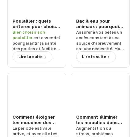
Poulailler : quels
Bac à eau pour
critères pour choisir
animaux : pourquoi
un modèle durable
choisir un abreuvoir
Bien
choisir son
Assurer à vos
bêtes
un
et facile à entretenir
de la marque Suevia
poulailler
est essentiel
accès constant à une
?
?
pour garantir la
santé
source d’abreuvement
des poules
et
faciliter
est une
nécessité
. Mais
l’entretien
au
quel équipement
Lire la suite
Lire la suite
quotidien. Face aux
choisir ?
Terwagne
,
nombreuses références
spécialiste du matériel
disponibles, il est
d’élevage
,
vous
important de s’appuyer
explique pourquoi vous
sur des
critères précis
.
devriez
choisir un
bac à
Terwagne
, expert en
eau pour animaux
de la
matériel d’élevage,
marque Suevia.
vous guide vers des
solutions fiables
,
hygiéniques
et
durables
, adaptées à
Comment éloigner
Comment éliminer
vos besoins.
les mouches des
les mouches dans
chevaux et bovins
une étable ou une
La
période estivale
Augmentation du
en prairie : solutions
ferme : 3 solutions
arrive
, et avec elle les
stress
,
problèmes