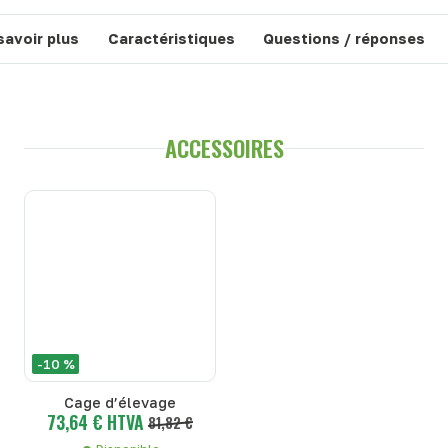
savoir plus
Caractéristiques
Questions / réponses
ACCESSOIRES
-10 %
Cage d’élevage
73,64 € HTVA
81,82 €