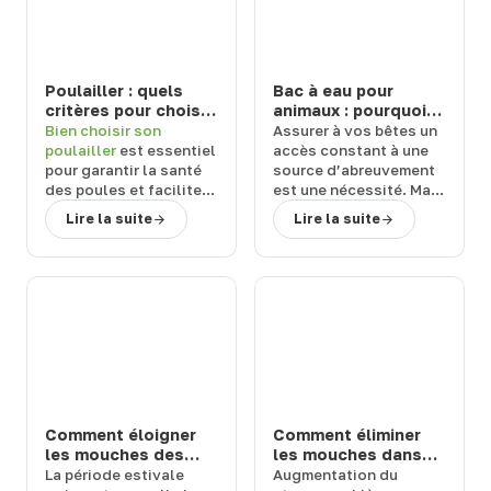
Poulailler : quels
Bac à eau pour
critères pour choisir
animaux : pourquoi
un modèle durable
choisir un abreuvoir
Bien
choisir son
Assurer à vos
bêtes
un
et facile à entretenir
de la marque Suevia
poulailler
est essentiel
accès constant à une
?
?
pour garantir la
santé
source d’abreuvement
des poules
et
faciliter
est une
nécessité
. Mais
l’entretien
au
quel équipement
Lire la suite
Lire la suite
quotidien. Face aux
choisir ?
Terwagne
,
nombreuses références
spécialiste du matériel
disponibles, il est
d’élevage
,
vous
important de s’appuyer
explique pourquoi vous
sur des
critères précis
.
devriez
choisir un
bac à
Terwagne
, expert en
eau pour animaux
de la
matériel d’élevage,
marque Suevia.
vous guide vers des
solutions fiables
,
hygiéniques
et
durables
, adaptées à
Comment éloigner
Comment éliminer
vos besoins.
les mouches des
les mouches dans
chevaux et bovins
une étable ou une
La
période estivale
Augmentation du