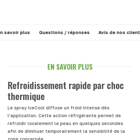
n savoir plus
Questions / réponses
Avis de nos clien
EN SAVOIR PLUS
Refroidissement rapide par choc
thermique
Le spray IceCool diffuse un froid intense dès
l’application. Cette action réfrigérante permet de
refroidir localement la peau en quelques secondes
afin de diminuer temporairement la sensibilité de la
zone concernée.