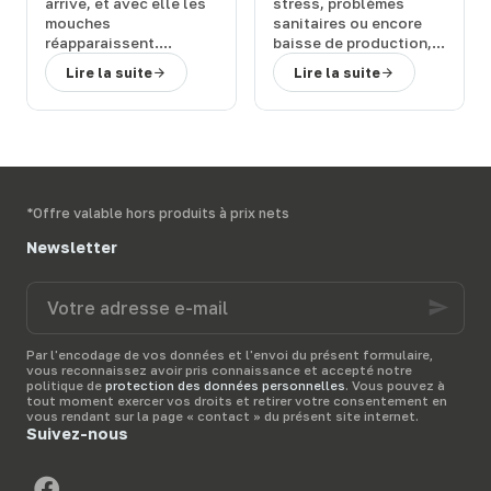
en prairie : solutions
ferme : 3 solutions
arrive
, et avec elle les
stress
,
problèmes
efficaces
efficaces
mouches
sanitaires
ou encore
réapparaissent.
baisse de production
,
Quelles sont les
les
mouches
peuvent
Lire la suite
Lire la suite
conséquences de leur
représenter un
retour et
comment
véritable
fléau pour
rapidement vous en
vos bêtes
. Comment
débarrasser
?
vous en débarrasser
Terwagne
, spécialiste
activement et
du
matériel d’élevage,
rapidement ?
vous présente diverses
Terwagne
, spécialiste
*Offre valable hors produits à prix nets
solutions anti-mouche
du
matériel d’élevage
,
pour protéger vos
vous présente les
Newsletter
bêtes dans leur prairie.
meilleurs
produits anti-
mouche
pour votre
Votre
étable
et vous donne
adresse
quelques
conseils
pour
e-
bien les utiliser.
mail
Par l'encodage de vos données et l'envoi du présent formulaire,
vous reconnaissez avoir pris connaissance et accepté notre
politique de
protection des données personnelles
. Vous pouvez à
tout moment exercer vos droits et retirer votre consentement en
vous rendant sur la page « contact » du présent site internet.
Suivez-nous