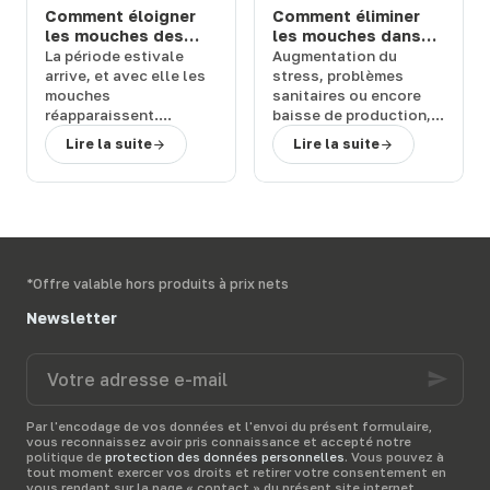
durables
, adaptées à
Comment éloigner
Comment éliminer
vos besoins.
les mouches des
les mouches dans
chevaux et bovins
une étable ou une
La
période estivale
Augmentation du
en prairie : solutions
ferme : 3 solutions
arrive
, et avec elle les
stress
,
problèmes
efficaces
efficaces
mouches
sanitaires
ou encore
réapparaissent.
baisse de production
,
Quelles sont les
les
mouches
peuvent
Lire la suite
Lire la suite
conséquences de leur
représenter un
retour et
comment
véritable
fléau pour
rapidement vous en
vos bêtes
. Comment
débarrasser
?
vous en débarrasser
Terwagne
, spécialiste
activement et
du
matériel d’élevage,
rapidement ?
vous présente diverses
Terwagne
, spécialiste
*Offre valable hors produits à prix nets
solutions anti-mouche
du
matériel d’élevage
,
pour protéger vos
vous présente les
Newsletter
bêtes dans leur prairie.
meilleurs
produits anti-
mouche
pour votre
Votre
étable
et vous donne
adresse
quelques
conseils
pour
e-
bien les utiliser.
mail
Par l'encodage de vos données et l'envoi du présent formulaire,
vous reconnaissez avoir pris connaissance et accepté notre
politique de
protection des données personnelles
. Vous pouvez à
tout moment exercer vos droits et retirer votre consentement en
vous rendant sur la page « contact » du présent site internet.