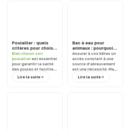
Poulailler : quels
Bac à eau pour
critères pour choisir
animaux : pourquoi
un modèle durable
choisir un abreuvoir
Bien
choisir son
Assurer à vos
bêtes
un
et facile à entretenir
de la marque Suevia
poulailler
est essentiel
accès constant à une
?
?
pour garantir la
santé
source d’abreuvement
des poules
et
faciliter
est une
nécessité
. Mais
l’entretien
au
quel équipement
Lire la suite
Lire la suite
quotidien. Face aux
choisir ?
Terwagne
,
nombreuses références
spécialiste du matériel
disponibles, il est
d’élevage
,
vous
important de s’appuyer
explique pourquoi vous
sur des
critères précis
.
devriez
choisir un
bac à
Terwagne
, expert en
eau pour animaux
de la
matériel d’élevage,
marque Suevia.
vous guide vers des
solutions fiables
,
hygiéniques
et