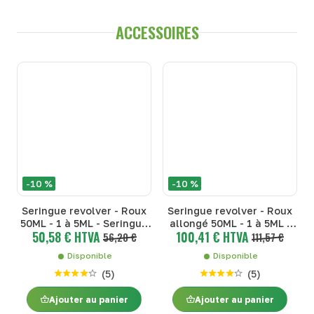
ACCESSOIRES
-10 %
-10 %
Seringue revolver - Roux
Seringue revolver - Roux
50ML - 1 à 5ML - Seringue
allongé 50ML - 1 à 5ML -
50,58 € HTVA
100,41 € HTVA
Roux + pièces - Roux 50ML
56,20 €
Seringue Roux + pièces -
111,57 €
- 1 à 5ML
Roux allongé 50ML - 1 à
Disponible
Disponible
5ML
(
5
)
(
5
)
Ajouter au panier
Ajouter au panier