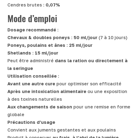
Cendres brutes :
0,07%
Mode d’emploi
Dosage recommandé
:
Chevaux & doubles poneys
:
50 ml/jour
(7 à 10 jours)
Poneys, poulains et ânes
:
25 ml/jour
Shetlands
:
15 ml/jour
Peut être administré
dans la ration ou directement à
la seringue
Utilisation conseillée
:
Avant une autre cure
pour optimiser son efficacité
Après une intoxication alimentaire
ou une exposition
à des toxines naturelles
Aux changements de saison
pour une remise en forme
globale
Précautions d’usage
Convient aux juments gestantes et aux poulains
Produit à conserver
au frais, à l’abri de la lumière