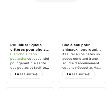
Poulailler : quels
Bac à eau pour
critères pour choisir
animaux : pourquoi
un modèle durable
choisir un abreuvoir
Bien
choisir son
Assurer à vos
bêtes
un
et facile à entretenir
de la marque Suevia
poulailler
est essentiel
accès constant à une
?
?
pour garantir la
santé
source d’abreuvement
des poules
et
faciliter
est une
nécessité
. Mais
l’entretien
au
quel équipement
Lire la suite
Lire la suite
quotidien. Face aux
choisir ?
Terwagne
,
nombreuses références
spécialiste du matériel
disponibles, il est
d’élevage
,
vous
important de s’appuyer
explique pourquoi vous
sur des
critères précis
.
devriez
choisir un
bac à
Terwagne
, expert en
eau pour animaux
de la
matériel d’élevage,
marque Suevia.
vous guide vers des