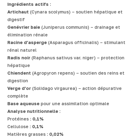
Ingrédients actifs
:
Artichaut
(Cynara scolymus) – soutien hépatique et
digestif
Genévrier baie
(Juniperus communis) – drainage et
élimination rénale
Racine d’asperge
(Asparagus officinalis) – stimulant
rénal naturel
Radis noir
(Raphanus sativus var. niger) – protection
hépatique
Chiendent
(Agropyron repens) – soutien des reins et
digestion
Verge d’or
(Solidago virgaurea) – action dépurative
complète
Base aqueuse
pour une assimilation optimale
Analyse nutritionnelle
:
Protéines :
0,1%
Cellulose :
0,1%
Matières grasses :
0,02%