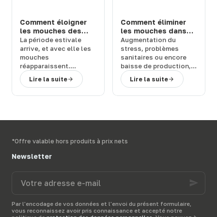
solutions fiables
,
hygiéniques
et
durables
, adaptées à
Comment éloigner
Comment éliminer
vos besoins.
les mouches des
les mouches dans
chevaux et bovins
une étable ou une
La
période estivale
Augmentation du
en prairie : solutions
ferme : 3 solutions
arrive
, et avec elle les
stress
,
problèmes
efficaces
efficaces
mouches
sanitaires
ou encore
réapparaissent.
baisse de production
,
Quelles sont les
les
mouches
peuvent
Lire la suite
Lire la suite
conséquences de leur
représenter un
retour et
comment
véritable
fléau pour
rapidement vous en
vos bêtes
. Comment
débarrasser
?
vous en débarrasser
Terwagne
, spécialiste
activement et
du
matériel d’élevage,
rapidement ?
vous présente diverses
Terwagne
, spécialiste
*Offre valable hors produits à prix nets
solutions anti-mouche
du
matériel d’élevage
,
pour protéger vos
vous présente les
Newsletter
bêtes dans leur prairie.
meilleurs
produits anti-
mouche
pour votre
Votre
étable
et vous donne
adresse
quelques
conseils
pour
e-
bien les utiliser.
mail
Par l'encodage de vos données et l'envoi du présent formulaire,
vous reconnaissez avoir pris connaissance et accepté notre