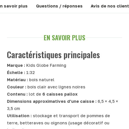
n savoir plus
Questions / réponses
Avis de nos clien
EN SAVOIR PLUS
Caractéristiques principales
Marque :
Kids Globe Farming
Échelle :
1:32
Matériau :
bois naturel
Couleur :
bois clair avec lignes noires
Contenu :
lot de
6 caisses pallox
Dimensions approximatives d’une caisse :
6,5 × 4,5 ×
3,5 cm
Utilisation :
stockage et transport de pommes de
terre, betteraves ou oignons (usage décoratif ou