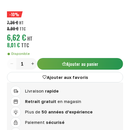
-10%
7,36 €
HT
8,90 €
TTC
6,62 €
HT
8,01 €
TTC
Disponible
Ajouter au panier
Quantité
Ajouter aux favoris
Livraison
rapide
Retrait gratuit
en magasin
Plus de
50 années d'expérience
Paiement
sécurisé