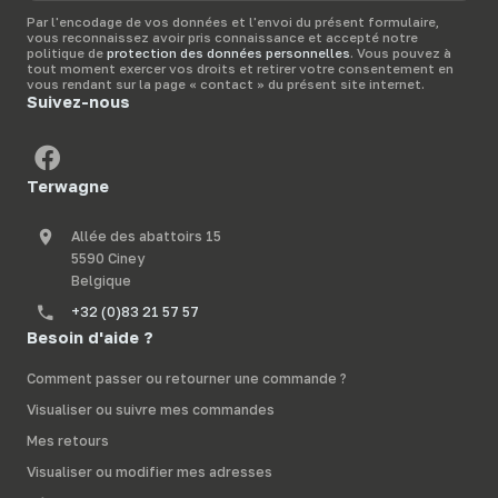
bien les utiliser.
mail
Par l'encodage de vos données et l'envoi du présent formulaire,
vous reconnaissez avoir pris connaissance et accepté notre
politique de
protection des données personnelles
. Vous pouvez à
tout moment exercer vos droits et retirer votre consentement en
vous rendant sur la page « contact » du présent site internet.
Suivez-nous
Terwagne
Allée des abattoirs 15
5590 Ciney
Belgique
+32 (0)83 21 57 57
Besoin d'aide ?
Comment passer ou retourner une commande ?
Visualiser ou suivre mes commandes
Mes retours
Visualiser ou modifier mes adresses