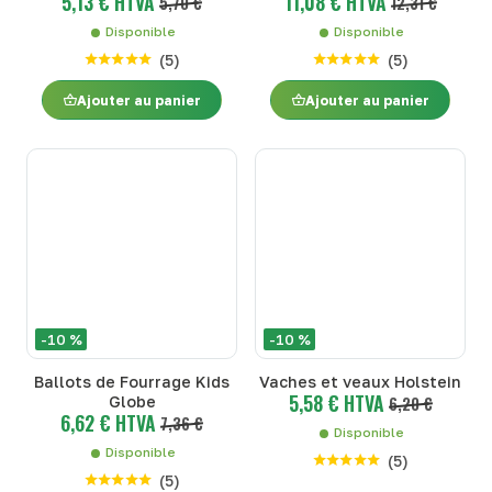
5,13 € HTVA
11,08 € HTVA
5,70 €
ferme miniature (1:32)
12,31 €
Disponible
Disponible
(
5
)
(
5
)
Ajouter au panier
Ajouter au panier
-10 %
-10 %
Ballots de Fourrage Kids
Vaches et veaux Holstein
5,58 € HTVA
Globe
6,20 €
6,62 € HTVA
7,36 €
Disponible
Disponible
(
5
)
(
5
)