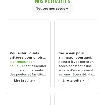
NOS ACTUALITÉS
Toutes nos actus
Poulailler : quels
Bac à eau pour
critères pour choisir
animaux : pourquoi
un modèle durable
choisir un abreuvoir
Bien
choisir son
Assurer à vos
bêtes
un
et facile à entretenir
de la marque Suevia
poulailler
est essentiel
accès constant à une
?
?
pour garantir la
santé
source d’abreuvement
des poules
et
faciliter
est une
nécessité
. Mais
l’entretien
au
quel équipement
Lire la suite
Lire la suite
quotidien. Face aux
choisir ?
Terwagne
,
nombreuses références
spécialiste du matériel
disponibles, il est
d’élevage
,
vous
important de s’appuyer
explique pourquoi vous
sur des
critères précis
.
devriez
choisir un
bac à
Terwagne
, expert en
eau pour animaux
de la