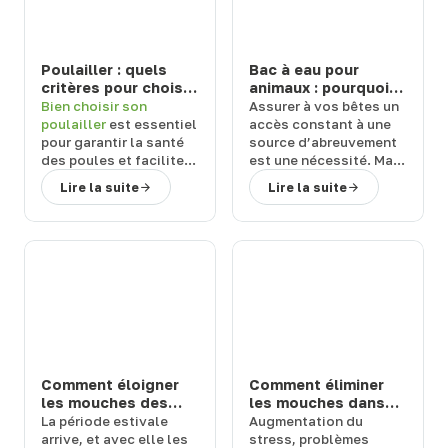
Poulailler : quels
Bac à eau pour
critères pour choisir
animaux : pourquoi
un modèle durable
choisir un abreuvoir
Bien
choisir son
Assurer à vos
bêtes
un
et facile à entretenir
de la marque Suevia
poulailler
est essentiel
accès constant à une
?
?
pour garantir la
santé
source d’abreuvement
des poules
et
faciliter
est une
nécessité
. Mais
l’entretien
au
quel équipement
Lire la suite
Lire la suite
quotidien. Face aux
choisir ?
Terwagne
,
nombreuses références
spécialiste du matériel
disponibles, il est
d’élevage
,
vous
important de s’appuyer
explique pourquoi vous
sur des
critères précis
.
devriez
choisir un
bac à
Terwagne
, expert en
eau pour animaux
de la
matériel d’élevage,
marque Suevia.
vous guide vers des
solutions fiables
,
hygiéniques
et
durables
, adaptées à
Comment éloigner
Comment éliminer
vos besoins.
les mouches des
les mouches dans
chevaux et bovins
une étable ou une
La
période estivale
Augmentation du
en prairie : solutions
ferme : 3 solutions
arrive
, et avec elle les
stress
,
problèmes