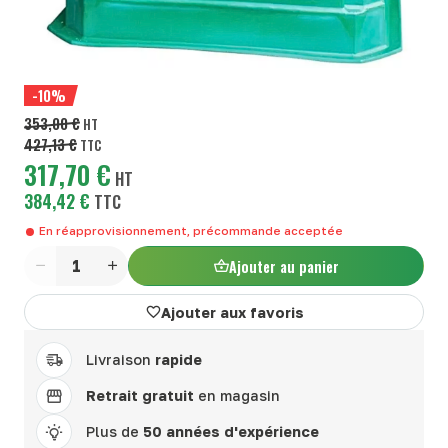
-10%
353,00 €
HT
427,13 €
TTC
317,70 €
HT
384,42 €
TTC
En réapprovisionnement, précommande acceptée
Ajouter au panier
Quantité
Ajouter aux favoris
Livraison
rapide
Retrait gratuit
en magasin
Plus de
50 années d'expérience