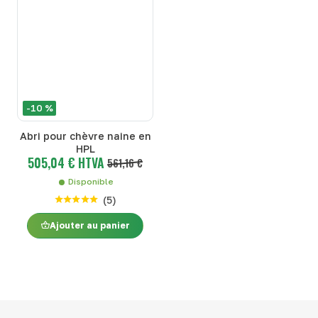
-10 %
Abri pour chèvre naine en
HPL
505,04 € HTVA
561,16 €
Disponible
(
5
)
Ajouter au panier