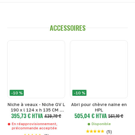
ACCESSOIRES
-10 %
-10 %
Niche à veaux - Niche GV L
Abri pour chèvre naine en
190 x l 124 x h 135 CM -
HPL
395,73 € HTVA
505,04 € HTVA
Niches Lagée - Niche GV L
439,70 €
561,16 €
190 x l 124 x h 135 CM
En réapprovisionnement,
Disponible
précommande acceptée
(
5
)