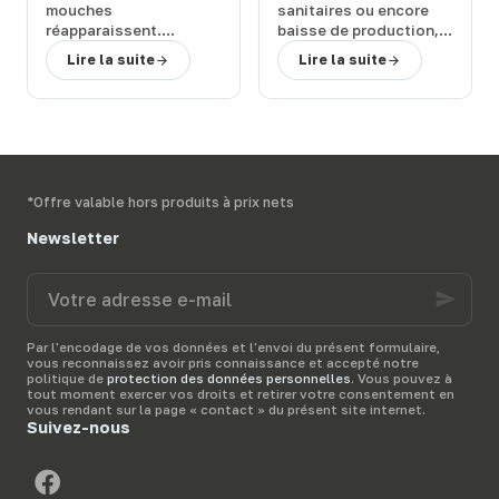
efficaces
efficaces
mouches
sanitaires
ou encore
réapparaissent.
baisse de production
,
Quelles sont les
les
mouches
peuvent
Lire la suite
Lire la suite
conséquences de leur
représenter un
retour et
comment
véritable
fléau pour
rapidement vous en
vos bêtes
. Comment
débarrasser
?
vous en débarrasser
Terwagne
, spécialiste
activement et
du
matériel d’élevage,
rapidement ?
vous présente diverses
Terwagne
, spécialiste
*Offre valable hors produits à prix nets
solutions anti-mouche
du
matériel d’élevage
,
pour protéger vos
vous présente les
Newsletter
bêtes dans leur prairie.
meilleurs
produits anti-
mouche
pour votre
Votre
étable
et vous donne
adresse
quelques
conseils
pour
e-
bien les utiliser.
mail
Par l'encodage de vos données et l'envoi du présent formulaire,
vous reconnaissez avoir pris connaissance et accepté notre
politique de
protection des données personnelles
. Vous pouvez à
tout moment exercer vos droits et retirer votre consentement en
vous rendant sur la page « contact » du présent site internet.
Suivez-nous