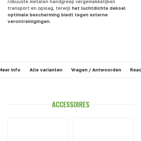
robuuste metalen handgreep vergemakkelijken
transport en opslag, terwijl
het luchtdichte deksel
optimale bescherming biedt tegen externe
verontreinigingen
.
Meer info
Alle varianten
Vragen / Antwoorden
Reac
ACCESSOIRES