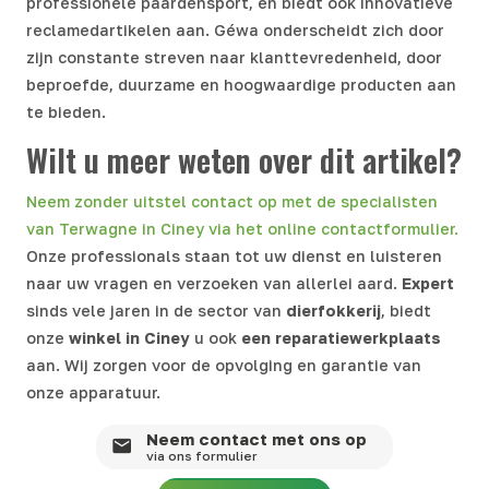
professionele paardensport, en biedt ook innovatieve
reclamedartikelen aan. Géwa onderscheidt zich door
zijn constante streven naar klanttevredenheid, door
beproefde, duurzame en hoogwaardige producten aan
te bieden.
Wilt u meer weten over dit artikel?
Neem zonder uitstel contact op met de specialisten
van Terwagne in Ciney via het online contactformulier.
Onze professionals staan tot uw dienst en luisteren
naar uw vragen en verzoeken van allerlei aard.
Expert
sinds vele jaren in de sector van
dierfokkerij
, biedt
onze
winkel in
Ciney
u ook
een reparatiewerkplaats
aan. Wij zorgen voor de opvolging en garantie van
onze apparatuur.
Neem contact met ons op
via ons formulier