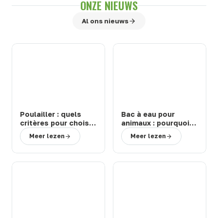
ONZE NIEUWS
Al ons nieuws
Poulailler : quels
Bac à eau pour
critères pour choisir
animaux : pourquoi
un modèle durable
choisir un abreuvoir
Meer lezen
Meer lezen
et facile à entretenir
de la marque Suevia
?
?