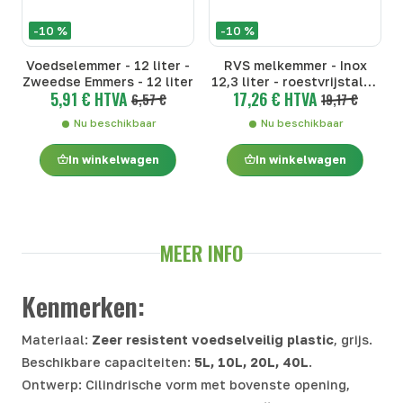
-10 %
-10 %
Voedselemmer - 12 liter -
RVS melkemmer - Inox
Zweedse Emmers - 12 liter
12,3 liter - roestvrijstalen
5,91 € HTVA
17,26 € HTVA
6,57 €
emmers - Inox 12,3 liter
19,17 €
Nu beschikbaar
Nu beschikbaar
In winkelwagen
In winkelwagen
MEER INFO
Kenmerken:
Materiaal:
Zeer resistent voedselveilig plastic
, grijs.
Beschikbare capaciteiten:
5L, 10L, 20L, 40L
.
Ontwerp: Cilindrische vorm met bovenste opening,