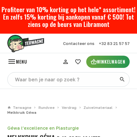
Profiteer van 10% korting op het hele* assortiment!
En zelfs 15% korting bij aankopen vanaf € 500! Tot
ziens op de beurs van Libramont
Contacteer ons
+32 83 21 57 57
MENU
WINKELWAGEN
Terwagne
Rundvee
Verdrag
Zuivelmateriaal
Melkkruik Géwa
Géwa l’excellence en Plasturgie