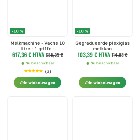
-10 %
-10 %
Melkmachine - Vache 10
Gegradueerde plexiglas
litre - 1 griffe -
melkkan
617,36 € HTVA
103,39 € HTVA
Melkmachines - Vache 10
685,95 €
114,88 €
litre - 1 griffe
Nu beschikbaar
Nu beschikbaar
(
3
)
In winkelwagen
In winkelwagen