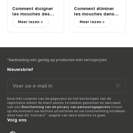
Comment éloigner
Comment éliminer
les mouches des
les mouches dans
chevaux et bovins
une étable ou une
Meer lezen
Meer lezen
en prairie : solutions
ferme : 3 solutions
efficaces
efficaces
*Aanbieding niet geldig op producten met nettoprijzen
Nieuwsbrief
Voer
uw
e-
mail
Door het coderen van de gegevens en het bevestigen van de
in
registratie erkent de klant kennis te hebben genomen en aanvaard
van ons
Bescherming van de privacy van persoonsgegevens
U kunt
op elk moment uw rechten uitoefenen en uw toestemming intrekken
door naar de "contact" -pagina van deze website te gaan.
Volg ons