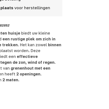
plaats
voor herstellingen
82852
uten huisje
biedt uw kleine
d
een rustige plek om zich in
te trekken
. Het kan zowel
binnen
laatst worden. Deze
biedt een
effectieve
tegen de zon, wind of regen.
kt van
grenenhout met een
en heeft
2 openingen
.
in
2 maten.