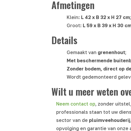
Afmetingen
Klein:
L
42 x B 32 x H 27 cm
;
Groot:
L
59 x B 39 x H 30 cm
Details
Gemaakt van
grenenhout
;
Met beschermende buitenb
Zonder bodem, direct op de
Wordt gedemonteerd gelev
Wilt u meer weten ove
Neem contact op
, zonder uitste
professionals staan tot uw diens
sector van de
pluimveehouderij
opvolging en garantie van onze 