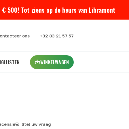
 € 500! Tot ziens op de beurs van Libramont
ontacteer ons
+32 83 21 57 57
NGLIJSTEN
WINKELWAGEN
recensie
Stel uw vraag