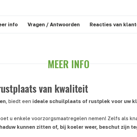
er info
Vragen / Antwoorden
Reacties van klan
MEER INFO
rustplaats van kwaliteit
ten
, biedt een
ideale schuilplaats of rustplek voor uw k
, moet u enkele voorzorgsmaatregelen nemen! Zelfs als kn
chaduw kunnen zitten of, bij koeler weer, beschut zijn t