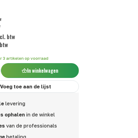
w
w
cl. btw
 btw
ar
3
artikelen op voorraad
In winkelwagen
Voeg toe aan de lijst
le
levering
is ophalen
in de winkel
es
van de professionals
ge
betaling