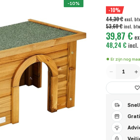
-10%
-10%
44,30 €
excl. bt
53,60 €
incl. bt
39,87 €
ex
48,24 €
incl.
Er zijn nog ma
Aantal
Snel
Grat
Advi
Veili