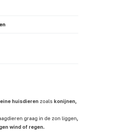
ten
leine huisdieren
zoals
konijnen,
aagdieren graag in de zon liggen
,
egen wind of regen
.