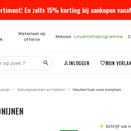
ortiment! En zelfs 15% korting bij aankopen vanaf
Materiaal op
Loyaliteitsprogramma
Nieuws
C
n
offerte
INLOGGEN
MIJN VERLA
konijn
Schuilplaatsen en hokken
Houten huis voor konijnen
NIJNEN
Schrijf uw 