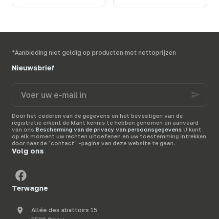
efficaces
efficaces
*Aanbieding niet geldig op producten met nettoprijzen
Nieuwsbrief
Voer
uw
e-
mail
Door het coderen van de gegevens en het bevestigen van de
in
registratie erkent de klant kennis te hebben genomen en aanvaard
van ons
Bescherming van de privacy van persoonsgegevens
U kunt
op elk moment uw rechten uitoefenen en uw toestemming intrekken
door naar de "contact" -pagina van deze website te gaan.
Volg ons
Terwagne
Allée des abattoirs 15