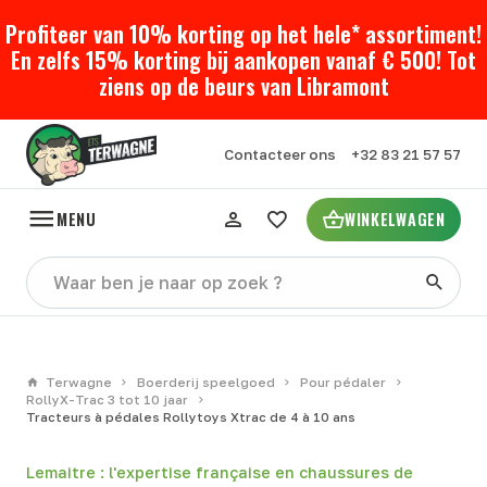
Profiteer van 10% korting op het hele* assortiment!
En zelfs 15% korting bij aankopen vanaf € 500! Tot
ziens op de beurs van Libramont
Contacteer ons
+32 83 21 57 57
MENU
WINKELWAGEN
Terwagne
Boerderij speelgoed
Pour pédaler
RollyX-Trac 3 tot 10 jaar
Tracteurs à pédales Rollytoys Xtrac de 4 à 10 ans
Lemaitre : l'expertise française en chaussures de