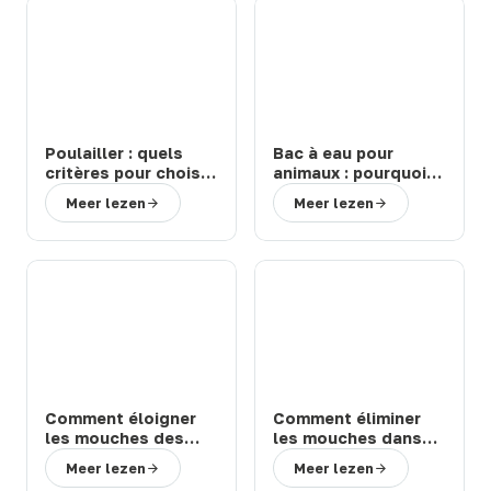
Poulailler : quels
Bac à eau pour
critères pour choisir
animaux : pourquoi
un modèle durable
choisir un abreuvoir
Meer lezen
Meer lezen
et facile à entretenir
de la marque Suevia
?
?
Comment éloigner
Comment éliminer
les mouches des
les mouches dans
chevaux et bovins
une étable ou une
Meer lezen
Meer lezen
en prairie : solutions
ferme : 3 solutions