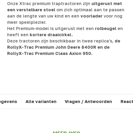
Onze Xtrac premium traptractoren zijn
uitgerust met
een verstelbare stoel
om zich optimaal aan te passen
aan de lengte van uw kind en een
voorlader
voor nog
meer speelplezier.
Het Premium-model is uitgerust met een
rolbeugel
en
heeft een
kortere draaicirkel.
Deze tractoren zijn beschikbaar in twee replica's,
de
RollyX-Trac Premium John Deere 8400R en de
RollyX-Trac Premium Claas Axion 950.
egevens
Alle varianten
Vragen / Antwoorden
React