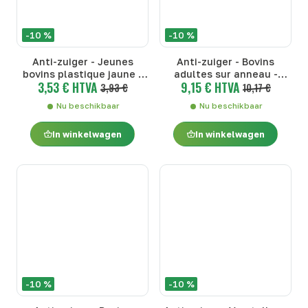
-10 %
-10 %
Anti-zuiger - Jeunes
Anti-zuiger - Bovins
bovins plastique jaune -
adultes sur anneau -
3,53 € HTVA
9,15 € HTVA
Klassieke zuignap -
3,93 €
Klassieke zuignap - Bovins
10,17 €
Jeunes bovins plastique
adultes sur anneau
Nu beschikbaar
Nu beschikbaar
jaune
In winkelwagen
In winkelwagen
-10 %
-10 %