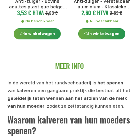
Anti-zuiger - Bovins
Anti-zuiger - Verstelbaar
adultes plastique beige -
aluminium - Klassieke
3,53 € HTVA
2,60 € HTVA
Klassieke zuignap - Bovins
3,93 €
zuignap - Verstelbaar
2,89 €
adultes plastique beige
aluminium
Nu beschikbaar
Nu beschikbaar
In winkelwagen
In winkelwagen
MEER INFO
In de wereld van het rundveehouderij is
het spenen
van kalveren een gangbare praktijk die bestaat uit het
geleidelijk laten wennen aan het afzien van de melk
van hun moeder
, zodat ze zelfstandig kunnen eten.
Waarom kalveren van hun moeders
spenen?