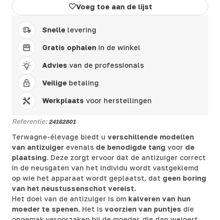
Voeg toe aan de lijst
Snelle
levering
Gratis ophalen
in de winkel
Advies
van de professionals
Veilige
betaling
Werkplaats
voor herstellingen
Referentie:
24162801
Terwagne-élevage biedt u
verschillende modellen
van antizuiger
evenals
de benodigde tang
voor
de
plaatsing
. Deze zorgt ervoor dat de antizuiger correct
in de neusgaten van het individu wordt vastgeklemd
op wie het apparaat wordt geplaatst, dat
geen boring
van het neustussenschot vereist.
Het doel van de antizuiger is om
kalveren van hun
moeder te spenen
. Het is
voorzien van puntjes
die
ongemak veroorzaken bij de moeder, die dan weigert