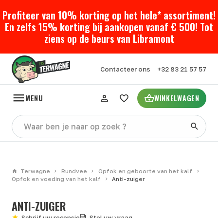
Profiteer van 10% korting op het hele* assortiment!
En zelfs 15% korting bij aankopen vanaf € 500! Tot
ziens op de beurs van Libramont
Contacteer ons
+32 83 21 57 57
MENU
WINKELWAGEN
Terwagne
Rundvee
Opfok en geboorte van het kalf
Opfok en voeding van het kalf
Anti-zuiger
ANTI-ZUIGER
Schrijf uw recensie
Stel uw vraag