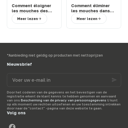
Comment éloigner
Comment éliminer
les mouches des
les mouches dans
chevaux et bovins
une étable ou une
Meer lezen
Meer lezen
en prairie : solutions
ferme : 3 solutions
efficaces
efficaces
*Aanbieding niet geldig op producten met nettoprijzen
Nieuwsbrief
Voer
uw
e-
mail
Door het coderen van de gegevens en het bevestigen van de
in
registratie erkent de klant kennis te hebben genomen en aanvaard
van ons
Bescherming van de privacy van persoonsgegevens
U kunt
op elk moment uw rechten uitoefenen en uw toestemming intrekken
door naar de "contact" -pagina van deze website te gaan.
Volg ons