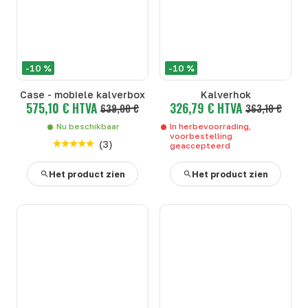
-10 %
-10 %
Case - mobiele kalverbox
Kalverhok
575,10 € HTVA
326,79 € HTVA
639,00 €
363,10 €
Nu beschikbaar
In herbevoorrading,
voorbestelling
(
3
)
geaccepteerd
Het product zien
Het product zien