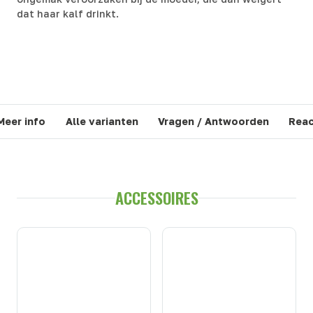
dat haar kalf drinkt.
Meer info
Alle varianten
Vragen / Antwoorden
Reac
ACCESSOIRES