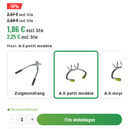
-10%
2,07 €
excl. btw
2,50 €
incl. btw
1,86 €
excl. btw
2,25 €
incl. btw
Maat:
A.S petit modèle
Zuigmondtang
A.S petit modèle
A.S moyen 
Nu beschikbaar
In winkelwagen
Aantal