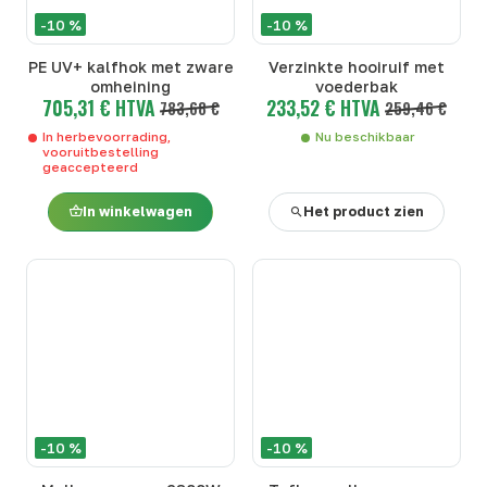
-10 %
-10 %
PE UV+ kalfhok met zware
Verzinkte hooiruif met
omheining
voederbak
705,31 € HTVA
233,52 € HTVA
783,68 €
259,46 €
In herbevoorrading,
Nu beschikbaar
vooruitbestelling
geaccepteerd
In winkelwagen
Het product zien
-10 %
-10 %