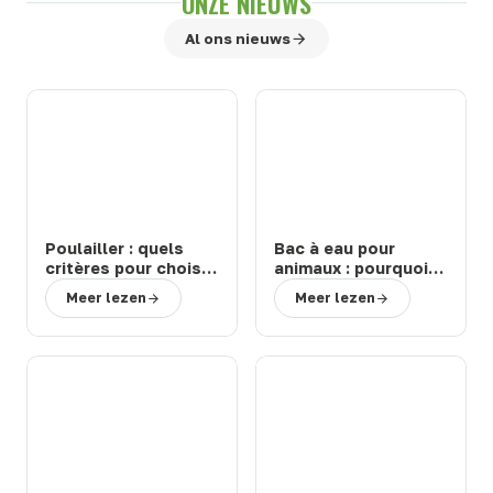
ONZE NIEUWS
Al ons nieuws
Poulailler : quels
Bac à eau pour
critères pour choisir
animaux : pourquoi
un modèle durable
choisir un abreuvoir
Meer lezen
Meer lezen
et facile à entretenir
de la marque Suevia
?
?