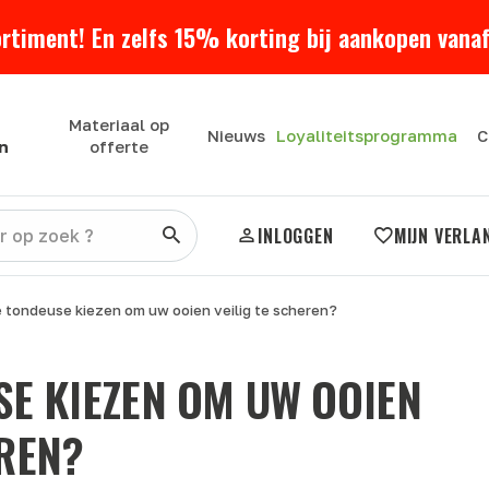
ortiment! En zelfs 15% korting bij aankopen vanaf
Materiaal op
Loyaliteitsprogramma
Nieuws
C
n
offerte
INLOGGEN
MIJN VERLA
 tondeuse kiezen om uw ooien veilig te scheren?
E KIEZEN OM UW OOIEN
EREN?