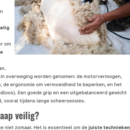
en
atig
er om
le
an.
ia in overweging worden genomen: de motorvermogen,
e, de ergonomie om vermoeidheid te beperken, en het
dloos). Een goede grip en een uitgebalanceerd gewicht
 vooral tijdens lange scheersessies.
aap veilig?
e niet zomaar. Het is essentieel om de
juiste technieken