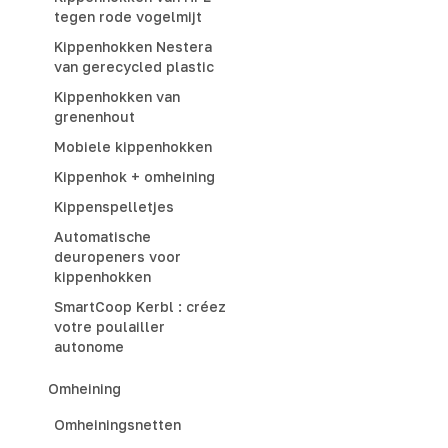
tegen rode vogelmijt
Kippenhokken Nestera
van gerecycled plastic
Kippenhokken van
grenenhout
Mobiele kippenhokken
Kippenhok + omheining
Kippenspelletjes
Automatische
deuropeners voor
kippenhokken
SmartCoop Kerbl : créez
votre poulailler
autonome
Omheining
Omheiningsnetten