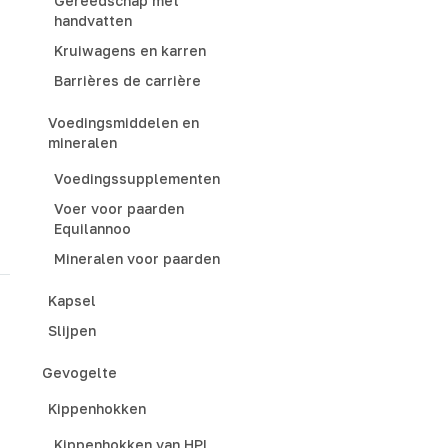
Gereedschap met
handvatten
Kruiwagens en karren
Barrières de carrière
Voedingsmiddelen en
mineralen
Voedingssupplementen
Voer voor paarden
Equilannoo
Mineralen voor paarden
Kapsel
Slijpen
Gevogelte
Kippenhokken
Kippenhokken van HPL