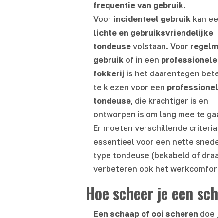
frequentie van gebruik
.
Voor
incidenteel gebruik
kan e
lichte en gebruiksvriendelijke
tondeuse
volstaan. Voor
regelm
gebruik
of in een
professionele
fokkerij
is het daarentegen bet
te kiezen voor een
professione
tondeuse
, die krachtiger is en
ontworpen is om lang mee te ga
Er moeten verschillende criter
essentieel voor een nette sned
type tondeuse (bekabeld of draa
verbeteren ook het werkcomfort,
Hoe scheer je een sch
Een schaap of ooi scheren
doe j