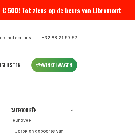
 € 500! Tot ziens op de beurs van Libramont
ontacteer ons
+32 83 21 57 57
NGLIJSTEN
WINKELWAGEN
CATEGORIEËN
Rundvee
Opfok en geboorte van