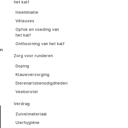
het kalf
Inseminatie
Véleuses
Opfok en voeding van
het kalf
Onthoorning van het kalf
en
Zorg voor runderen
Doping
Klauwverzorging
Dierenartsbenodigdheden
Veeborstel
Verdrag
Zuivelmateriaal
Uierhygiëne