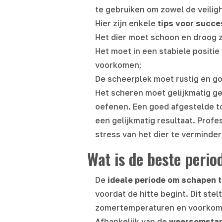
te gebruiken om zowel de veiligh
Hier zijn enkele
tips voor succe
Het dier moet schoon en droog z
Het moet in een stabiele posit
voorkomen;
De scheerplek moet rustig en goe
Het scheren moet gelijkmatig ge
oefenen. Een goed afgestelde t
een gelijkmatig resultaat. Profe
stress van het dier te verminder
Wat is de beste peri
De
ideale periode om schapen 
voordat de hitte begint. Dit ste
zomertemperaturen en voorkomt
Afhankelijk van de
weersomstand