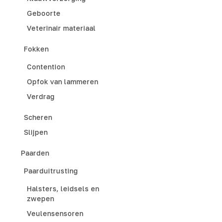
Geboorte
Veterinair materiaal
Fokken
Contention
Opfok van lammeren
Verdrag
Scheren
Slijpen
Paarden
Paarduitrusting
Halsters, leidsels en
zwepen
Veulensensoren