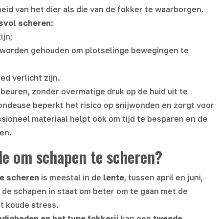
eid van het dier als die van de fokker te waarborgen.
svol scheren
:
ijn;
ie worden gehouden om plotselinge bewegingen te
d verlicht zijn.
beuren, zonder overmatige druk op de huid uit te
ondeuse beperkt het risico op snijwonden en zorgt voor
ssioneel materiaal helpt ook om tijd te besparen en de
en.
ode om schapen te scheren?
te scheren
is meestal in de
lente
, tussen april en juni,
lt de schapen in staat om beter om te gaan met de
 koude stress.
igheden en het type fokkerij
kan een
tweede