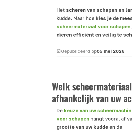
Het
scheren van schapen en l
kudde. Maar hoe
kies je de mee
scheermateriaal voor schapen
dieren efficiënt en veilig te sc
Gepubliceerd op
05 mei 2026
Welk scheermateriaal
afhankelijk van uw act
De
keuze van uw scheermachin
voor schapen
hangt vooral af v
grootte van uw kudde
en de