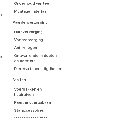
Onderhoud van leer
Montagemateriaal
n
Paardenverzorging
Huidverzorging
Voetverzorging
Anti-vliegen
Ontwarrende middelen
e
en borstels
Dierenartsbenodigdheden
Stallen
Voerbakken en
hooiruiven
Paardenvoerbakken
Stalaccessoires