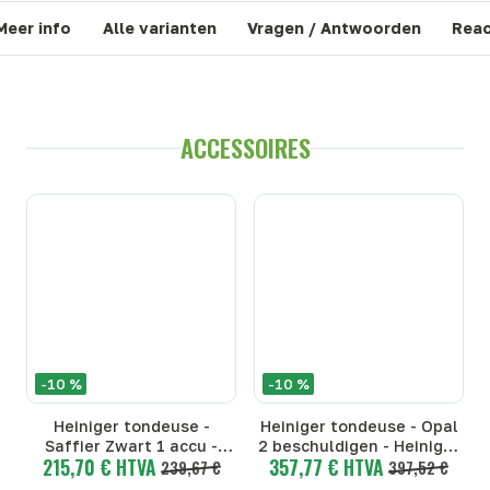
Meer info
Alle varianten
Vragen / Antwoorden
Reac
ACCESSOIRES
-10 %
-10 %
Heiniger tondeuse -
Heiniger tondeuse - Opal
Saffier Zwart 1 accu -
2 beschuldigen - Heiniger
215,70 € HTVA
357,77 € HTVA
Heiniger Saphir tondeuse
239,67 €
Opal Tondeuse - Opal 2
397,52 €
- Saffier Zwart 1 accu
beschuldigen