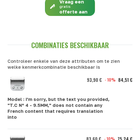
Vraag een
gratis
offerte aan
COMBINATIES BESCHIKBAAR
Controleer enkele van deze attributen om te zien
welke kenmerkcombinatie beschikbaar is
93,90 €
- 10%
84,51 €
Model :
I'm sorry, but the text you provided,
"T.C Nº 4 - 9.5MM," does not contain any
French content that requires translation
into
83,60 €
- 10%
75,24 €