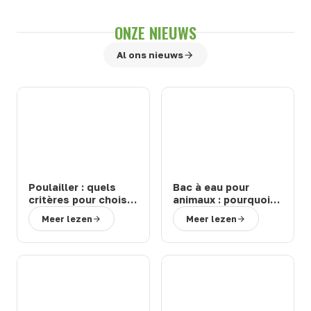
ONZE NIEUWS
Al ons nieuws
Poulailler : quels
Bac à eau pour
critères pour choisir
animaux : pourquoi
un modèle durable
choisir un abreuvoir
Meer lezen
Meer lezen
et facile à entretenir
de la marque Suevia
?
?