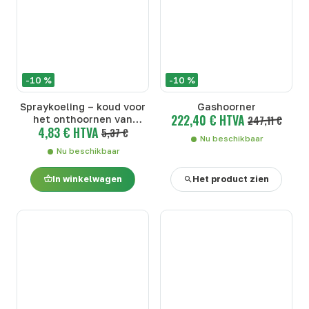
-10 %
-10 %
Spraykoeling – koud voor
Gashoorner
222,40 € HTVA
het onthoornen van
247,11 €
4,83 € HTVA
runderen
5,37 €
Nu beschikbaar
Nu beschikbaar
In winkelwagen
Het product zien