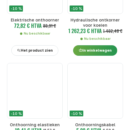
-10 %
-10 %
Elektrische onthoorner
Hydraulische ontkorner
72,82 € HTVA
80,91 €
voor koeien
1 262,23 € HTVA
1 402,48 €
Nu beschikbaar
Nu beschikbaar
Het product zien
In winkelwagen
-10 %
-10 %
Onthoorning elastieken
Onthoorningskabel