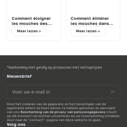
Comment éloigner
Comment éliminer
les mouches des
les mouches dans
chevaux et bovins
une étable ou une
Meer lezen
Meer lezen
en prairie : solutions
ferme : 3 solutions
efficaces
efficaces
*Aanbieding niet geldig op producten met nettoprijzen
Nieuwsbrief
Voer
uw
e-
mail
Door het coderen van de gegevens en het bevestigen van de
in
registratie erkent de klant kennis te hebben genomen en aanvaard
van ons
Bescherming van de privacy van persoonsgegevens
U kunt
op elk moment uw rechten uitoefenen en uw toestemming intrekken
door naar de "contact" -pagina van deze website te gaan.
Volg ons