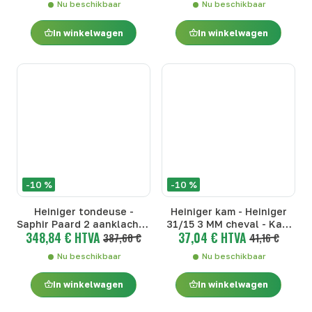
Nu beschikbaar
Nu beschikbaar
In winkelwagen
In winkelwagen
-10 %
-10 %
Heiniger tondeuse -
Heiniger kam - Heiniger
Saphir Paard 2 aanklacht -
31/15 3 MM cheval - Kam
348,84 € HTVA
37,04 € HTVA
Heiniger Saphir tondeuse
387,60 €
Rund Paard - Heiniger
41,16 €
- Saphir Paard 2 aanklacht
31/15 3 MM cheval
Nu beschikbaar
Nu beschikbaar
In winkelwagen
In winkelwagen