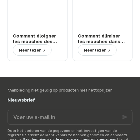
Comment éloigner
Comment éliminer
les mouches des
les mouches dans
chevaux et bovins
une étable ou une
Meer lezen
Meer lezen
en prairie : solutions
ferme : 3 solutions
efficaces
efficaces
*Aanbieding niet geldig op producten met nettoprijzen
Nieuwsbrief
Voer
uw
e-
mail
Door het coderen van de gegevens en het bevestigen van de
in
registratie erkent de klant kennis te hebben genomen en aanvaard
van ons
Bescherming van de privacy van persoonsgegevens
U kunt