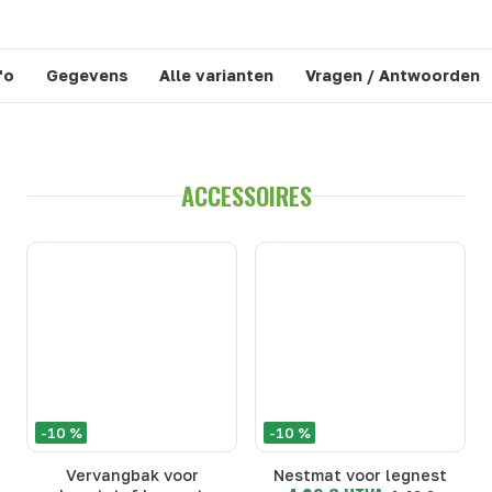
fo
Gegevens
Alle varianten
Vragen / Antwoorden
ACCESSOIRES
-10 %
-10 %
Vervangbak voor
Nestmat voor legnest