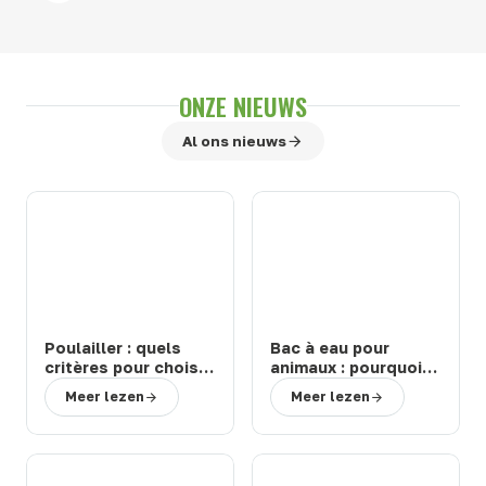
ONZE NIEUWS
Al ons nieuws
Poulailler : quels
Bac à eau pour
critères pour choisir
animaux : pourquoi
un modèle durable
choisir un abreuvoir
Meer lezen
Meer lezen
et facile à entretenir
de la marque Suevia
?
?