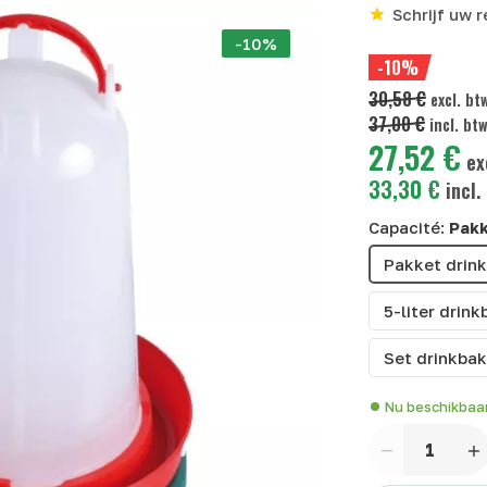
Schrijf uw 
-10%
-10%
30,58 €
excl. bt
37,00 €
incl. bt
27,52 €
ex
33,30 €
incl.
Capacité:
Pakk
Pakket drink
5-liter drin
Set drinkbak 
Nu beschikbaa
Aantal