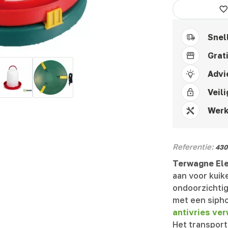
Snel
Grat
Advi
Veili
Werk
Referentie:
430
Terwagne El
aan voor kuik
ondoorzichtig
met een siph
antivries ve
Het transport