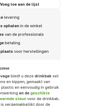
Voeg toe aan de lijst
le
levering
is ophalen
in de winkel
es
van de professionals
ge
betaling
plaats
voor herstellingen
10946
evage
biedt u deze
drinkbak
set
ens en kippen, gemaakt van
 plastic en eenvoudig in gebruik
onwerking
en de
geschikte
rwarmde steun
voor de drinkbak.
 is vergemakkelijkt door de