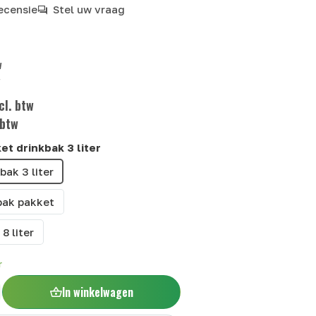
recensie
Stel uw vraag
w
w
cl. btw
 btw
et drinkbak 3 liter
bak 3 liter
kbak pakket
8 liter
r
In winkelwagen