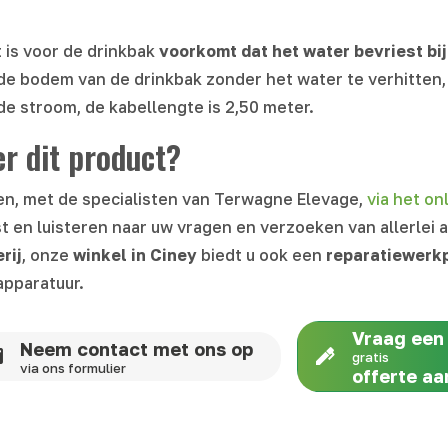
 is voor de drinkbak
voorkomt dat het water bevriest bi
e bodem van de drinkbak zonder het water te verhitten, da
e stroom, de kabellengte is 2,50 meter.
r dit product?
en, met de specialisten van Terwagne Elevage,
via het on
t en luisteren naar uw vragen en verzoeken van allerlei 
rij
, onze
winkel in
Ciney
biedt u ook een
reparatiewerk
apparatuur.
Vraag een
Neem contact met ons op
gratis
via ons formulier
offerte aa