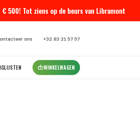
 € 500! Tot ziens op de beurs van Libramont
ontacteer ons
+32 83 21 57 57
NGLIJSTEN
WINKELWAGEN