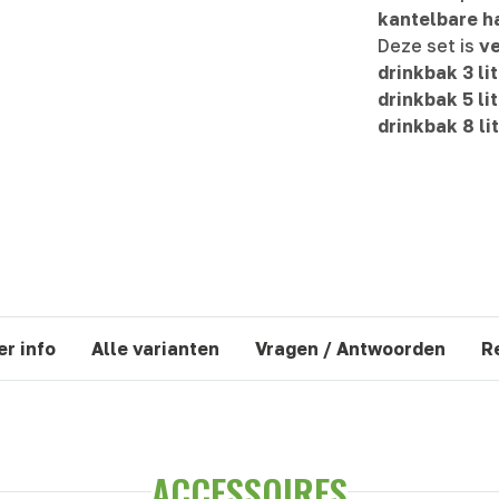
kantelbare h
Deze set is
ve
drinkbak 3 li
drinkbak 5 li
drinkbak 8 li
r info
Alle varianten
Vragen / Antwoorden
R
ACCESSOIRES