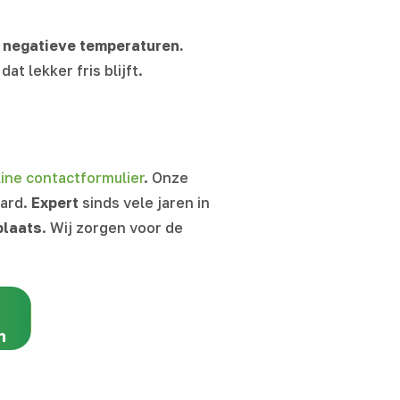
j negatieve temperaturen.
t lekker fris blijft.
line contactformulier
. Onze
aard.
Expert
sinds vele jaren in
plaats
. Wij zorgen voor de
n