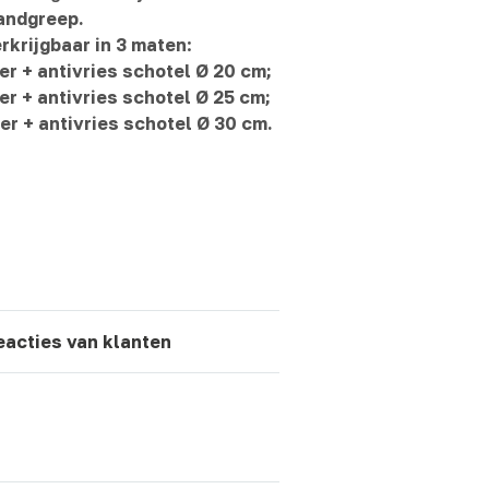
andgreep.
rkrijgbaar in 3 maten
:
ter + antivries schotel Ø 20 cm;
ter + antivries schotel Ø 25 cm;
ter + antivries schotel Ø 30 cm.
eacties van klanten