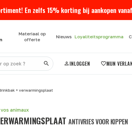
ortiment! En zelfs 15% korting bij aankopen vanaf
Materiaal op
Loyaliteitsprogramma
Nieuws
C
n
offerte
INLOGGEN
MIJN VERLA
drinkbak + verwarmingsplaat
r vos animaux
 VERWARMINGSPLAAT
ANTIVRIES VOOR KIPPEN