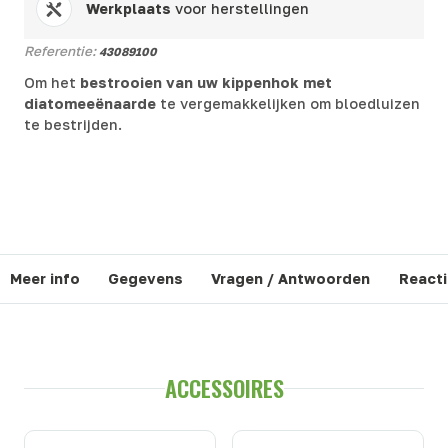
Werkplaats
voor herstellingen
Referentie:
43089100
Om het
bestrooien van uw kippenhok met
diatomeeënaarde
te vergemakkelijken om bloedluizen
te bestrijden.
Meer info
Gegevens
Vragen / Antwoorden
Reacti
ACCESSOIRES