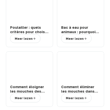
Poulailler : quels
Bac à eau pour
critères pour choisir
animaux : pourquoi
un modèle durable
choisir un abreuvoir
Meer lezen
Meer lezen
et facile à entretenir
de la marque Suevia
?
?
Comment éloigner
Comment éliminer
les mouches des
les mouches dans
chevaux et bovins
une étable ou une
Meer lezen
Meer lezen
en prairie : solutions
ferme : 3 solutions
efficaces
efficaces