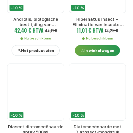
-10 %
-10 %
Androlis, biologische
Hibernatus insect –
bestrijding van
Eliminatie van insecten
42,40 € HTVA
11,01 € HTVA
bloedluizen
47,11 €
door kou
12,23 €
Nu beschikbaar
Nu beschikbaar
Het product zien
In winkelwagen
-10 %
-10 %
Diasect diatomeeënaarde
Diatomeeënaarde met
spray 500ml
Diatosect-mondstuk