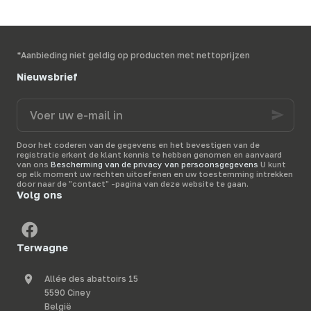
*Aanbieding niet geldig op producten met nettoprijzen
Nieuwsbrief
Voer
uw
e-
mail
Door het coderen van de gegevens en het bevestigen van de
in
registratie erkent de klant kennis te hebben genomen en aanvaard
van ons
Bescherming van de privacy van persoonsgegevens
U kunt
op elk moment uw rechten uitoefenen en uw toestemming intrekken
door naar de "contact" -pagina van deze website te gaan.
Volg ons
Terwagne
Allée des abattoirs 15
5590 Ciney
België