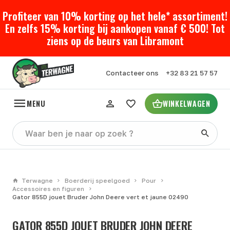
Profiteer van 10% korting op het hele* assortiment!
En zelfs 15% korting bij aankopen vanaf € 500! Tot
ziens op de beurs van Libramont
Contacteer ons
+32 83 21 57 57
MENU
WINKELWAGEN
Terwagne
Boerderij speelgoed
Pour
Accessoires en figuren
Gator 855D jouet Bruder John Deere vert et jaune 02490
GATOR 855D JOUET BRUDER JOHN DEERE