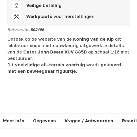
Veilige
betaling
Werkplaats
voor herstellingen
Referentie:
B02490
Ontdek op de website van de
Koning van de Kip
dit
miniatuurmodel met nauwkeurig uitgewerkte details
van de
Gator John Deere XUV 885D
op schaal 1:16 met
bestuurder.
Dit
veelzijdige all-terrain voertuig
wordt
geleverd
met een beweegbaar figuurtje
.
Meer info
Gegevens
Vragen / Antwoorden
Reacti