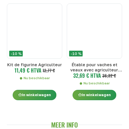
-10 %
-10 %
Kit de figurine Agriculteur
Étable pour vaches et
11,49 € HTVA
12,77 €
veaux avec agriculteur,
32,69 € HTVA
vache et veau
36,32 €
Nu beschikbaar
Nu beschikbaar
In winkelwagen
In winkelwagen
MEER INFO