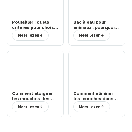
Poulailler : quels
Bac à eau pour
critères pour choisir
animaux : pourquoi
un modèle durable
choisir un abreuvoir
Meer lezen
Meer lezen
et facile à entretenir
de la marque Suevia
?
?
Comment éloigner
Comment éliminer
les mouches des
les mouches dans
chevaux et bovins
une étable ou une
Meer lezen
Meer lezen
en prairie : solutions
ferme : 3 solutions
efficaces
efficaces