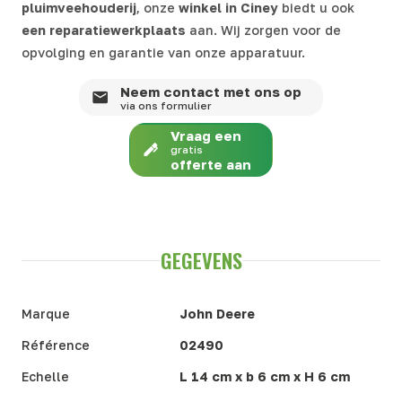
pluimveehouderij
, onze
winkel in
Ciney
biedt u ook
een reparatiewerkplaats
aan. Wij zorgen voor de
opvolging en garantie van onze apparatuur.
Neem contact met ons op
via ons formulier
Vraag een
gratis
offerte aan
GEGEVENS
Marque
John Deere
Référence
02490
Echelle
L 14 cm x b 6 cm x H 6 cm