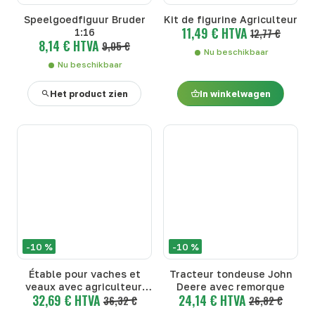
Speelgoedfiguur Bruder
Kit de figurine Agriculteur
11,49 € HTVA
1:16
12,77 €
8,14 € HTVA
9,05 €
Nu beschikbaar
Nu beschikbaar
Het product zien
In winkelwagen
-10 %
-10 %
Étable pour vaches et
Tracteur tondeuse John
veaux avec agriculteur,
Deere avec remorque
32,69 € HTVA
24,14 € HTVA
vache et veau
36,32 €
26,82 €